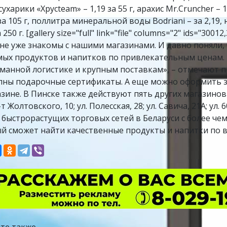
 сухарики «Хрусteam» – 1,19 за 55 г, арахис Mr.Cruncher – 
 за 105 г, поллитра минеральной воды Bodriani – за 2,19
а 250 г. [gallery size="full" link="file" columns="2" ids="3
не уже знакомы с нашими магазинами. И давно поняли,
ых продуктов и напитков по привлекательным ценам. 
манной логистике и крупным поставкам», – отмечают пр
пны подарочные сертификаты. А еще можно оформить за
азине. В Пинске также действуют пять других магазинов 
-т Жолтовского, 10; ул. Полесская, 28; ул. Савича, 21А; ул.
 быстрорастущих торговых сетей в Беларуси с более чем
й сможет найти качественные продукты и напитки по 
те также