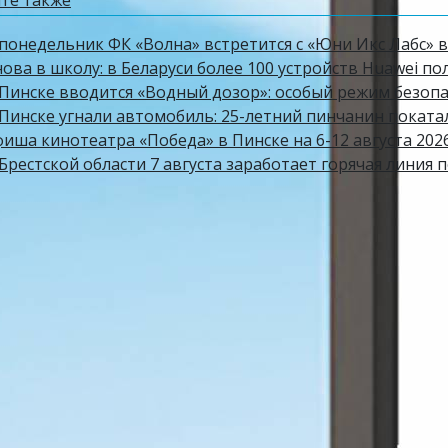
 понедельник ФК «Волна» встретится с «Юни Икс Лабс» в
ова в школу: в Беларуси более 100 устройств Huawei по
Пинске вводится «Водный дозор»: особый режим безопасн
 Пинске угнали автомобиль: 25-летний пинчанин поката
фиша кинотеатра «Победа» в Пинске на 6-12 августа 202
Брестской области 7 августа заработает горячая линия 