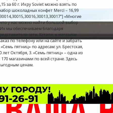
1,15 за 60 г. Икру Soviet можно взять по
, набор шоколадных конфет Merci – 16,99
0012,30014,30015,30016,30013,30017"] «Многие
 что у нас можно найти большой выбор
Их мы обеспечиваем благодаря
едставители сети. Кстати, в магазине
каз по телефону или на сайте и забрать
«Семь пятниц» по адресам: ул. Брестская,
 60 лет Октября, 3. «Семь пятниц» – одна из
 170 магазинами по всей стране. Здесь
выгодным ценам.