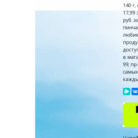
140 г,
17,99
руб. з
пинча
любим
проду
досту
в маг
99; пр
самых
кажды
Читай