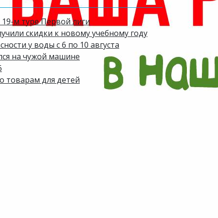
 19-м туре Первой лиги
лучили скидки к новому учебному году
ости у воды с 6 по 10 августа
лся на чужой машине
6
по товарам для детей