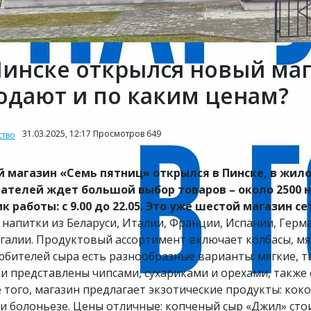
Пинске открылся новый маг
одают и по каким ценам?
31.03.2025, 12:17 Просмотров 649
тво
 магазин «Семь пятниц» открылся в Пинске, в жило
ателей ждет большой выбор товаров – около 2500 
к работы: с 9.00 до 22.05. Это уже шестой магазин с
 напитки из Беларуси, Италии, Франции, Испании, Герм
галии. Продуктовый ассортимент включает колбасы, мяс
юбителей сыра есть разнообразные варианты: мягкие, 
ки представлены чипсами, сухариками и орехами, также 
 того, магазин предлагает экзотические продукты: коко
и болоньезе. Цены отличные: копченый сыр «Джил» стоит 4