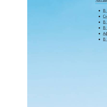
В
Сн
В 
В
А
В 