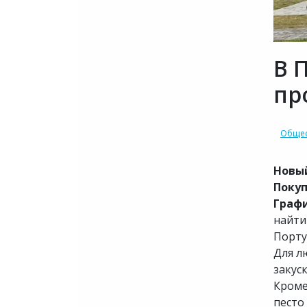
В 
пр
Общес
Новый
Покуп
Графи
найти
Порту
Для л
закус
Кроме
песто 