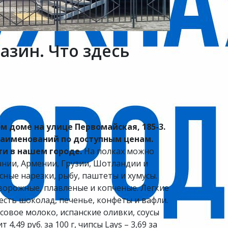
азин. Что здесь
м доме на улице Первомайская, 185-3.
наименований по доступным ценам.
ети в нашем городе.
На полках можно
ании, Армении, Грузии, Шотландии и
ные нарезки, рыбу, паштеты и хумусы.
творожные, плавленые и копченые. Легкие
есть шоколад, печенье, конфеты и вафли.
совое молоко, испанские оливки, соусы
,49 руб. за 100 г, чипсы Lays – 3,69 за