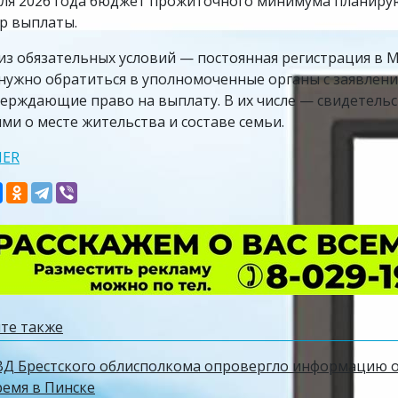
ля 2026 года бюджет прожиточного минимума планируют
р выплаты.
из обязательных условий — постоянная регистрация в 
нужно обратиться в уполномоченные органы с заявлен
ерждающие право на выплату. В их числе — свидетельс
ми о месте жительства и составе семьи.
NER
те также
ВД Брестского облисполкома опровергло информацию о
ремя в Пинске