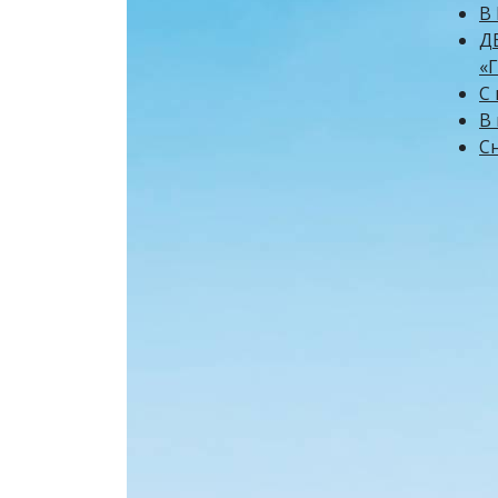
В
Д
«
С
В
Сн