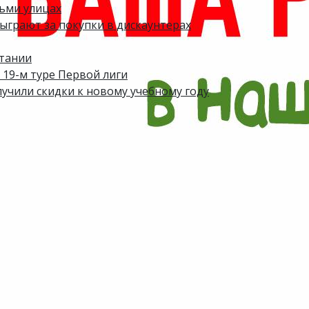
ьми улицах
зыграют за покупки в дискаунтерах
итании
 19-м туре Первой лиги
лучили скидки к новому учебному году