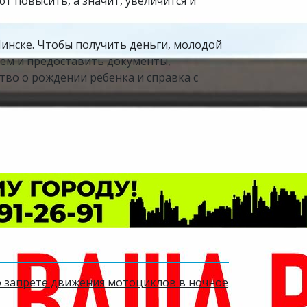
 повысить, а значит, увеличится и
Минске. Чтобы получить деньги, молодой
ием и предоставить документы,
тво о рождении ребенка и справка с
 запрете движения мотоциклов в ночное