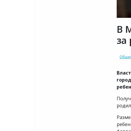
В 
за
Общес
Власт
город
ребен
Получ
родил
Разме
ребен