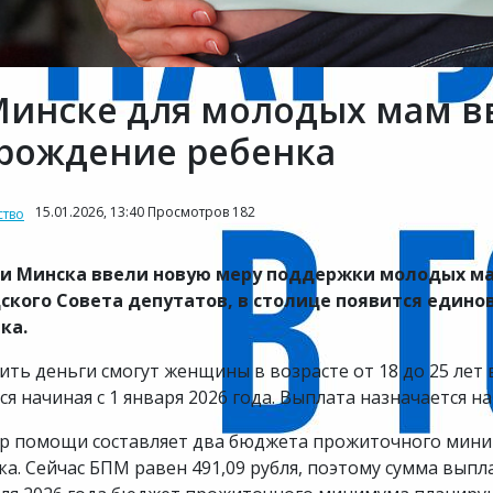
Минске для молодых мам в
 рождение ребенка
15.01.2026, 13:40 Просмотров 182
тво
и Минска ввели новую меру поддержки молодых ма
ского Совета депутатов, в столице появится един
ка.
ить деньги смогут женщины в возрасте от 18 до 25 лет
ся начиная с 1 января 2026 года. Выплата назначается 
р помощи составляет два бюджета прожиточного мини
ка. Сейчас БПМ равен 491,09 рубля, поэтому сумма выплат