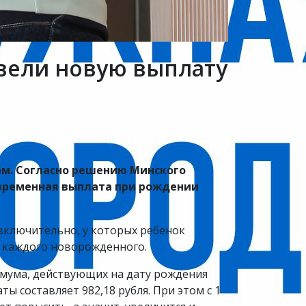
вели новую выплату
м. Согласно решению Минского
овременная выплата при рождении
 включительно, у которых ребенок
на каждого новорожденного.
мума, действующих на дату рождения
ы составляет 982,18 рубля. При этом с 1