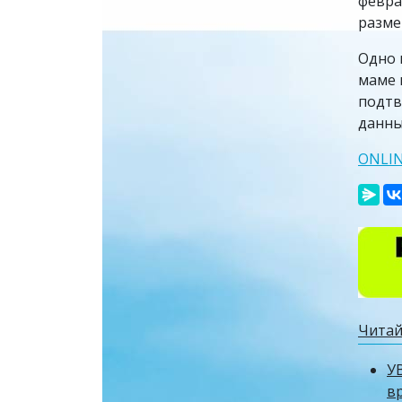
февра
разме
Одно 
маме 
подтв
данны
ONLI
Читай
У
в