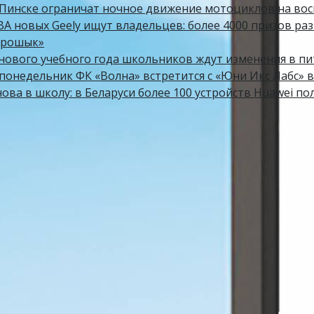
 Пинске ограничат ночное движение мотоциклов на вос
ВА новых Geely ищут владельцев: более 4000 призов ра
Грошык»
 нового учебного года школьников ждут изменения в п
 понедельник ФК «Волна» встретится с «Юни Икс Лабс» в
ова в школу: в Беларуси более 100 устройств Huawei по