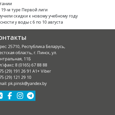
итании
 19-м туре Первой лиги
лучили скидки к новому учебному году
ости у воды с 6 по 10 августа
онтакты
рес: 25710, Республика Беларусь,
естская область, г. Пинск, ул.
нтральная, 11Б
л.\факс:
8 (0165) 67 88 88
75 (29) 191 26 91 A1+ Viber
75 (29) 121 29 10
mail: pk.pinsk@yandex.by