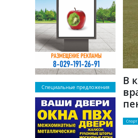
В 
Специальные предложения
вр
пе
Спорт