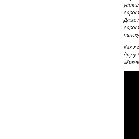
удиви
ворот
Даже 
ворот
пинск
Как я
другу 
«Креч