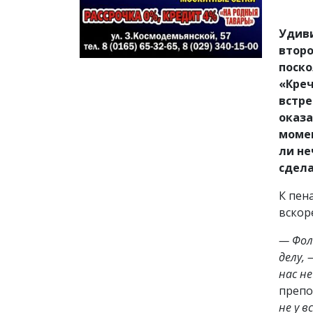
Удиви
второ
поско
«Креч
встре
оказа
момен
ли не
сдела
К пен
вскор
— Фол 
делу,
нас н
препо
не у в