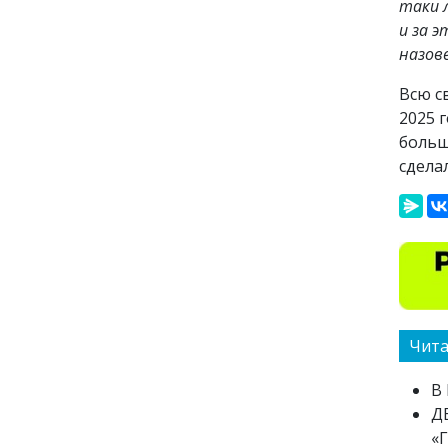
таки 
и за 
назов
Всю с
2025 
больш
сдела
Чита
В
Д
«