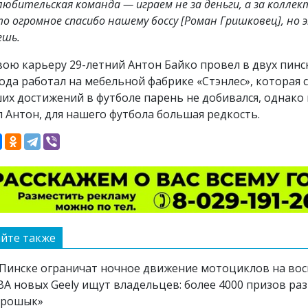
любительская команда
—
играем не за деньги, а за колле
это огромное спасибо нашему боссу [Роман Гришковец], но
ешь.
вою карьеру 29-летний Антон Байко провел в двух пинск
года работал на мебельной фабрике «Стэнлес», которая
их достижений в футболе парень не добивался, однако в
л Антон, для нашего футбола большая редкость.
йте также
 Пинске ограничат ночное движение мотоциклов на вос
ВА новых Geely ищут владельцев: более 4000 призов ра
Грошык»