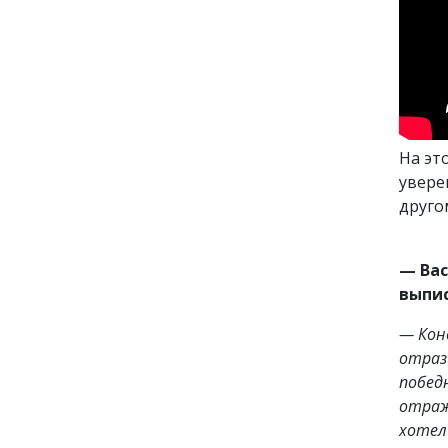
На эт
увере
друг
— Вас
выпи
— Коне
отраз
побед
отраж
хотел