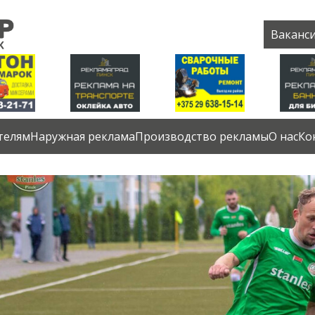
Ваканс
телям
Наружная реклама
Производство рекламы
О нас
Ко