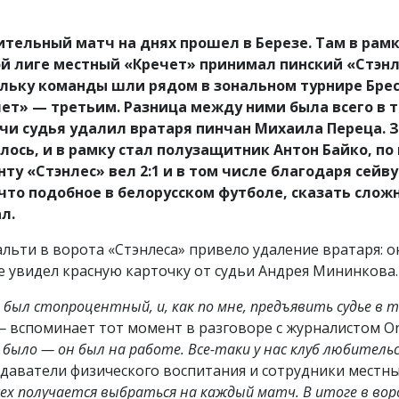
тельный матч на днях прошел в Березе. Там в рамк
й лиге местный «Кречет» принимал пинский «Стэнл
льку команды шли рядом в зональном турнире Брес
ет» — третьим. Разница между ними была всего в тр
чи судья удалил вратаря пинчан Михаила Переца. З
лось, и в рамку стал полузащитник Антон Байко, по
ту «Стэнлес» вел 2:1 и в том числе благодаря сейв
что подобное в белорусском футболе, сказать сложно
л.
альти в ворота «Стэнлеса» привело удаление вратаря: о
е увидел красную карточку от судьи Андрея Мининкова.
был стопроцентный, и, как по мне, предъявить судье в то
 —
вспоминает тот момент в разговоре с журналистом On
е было — он был на работе. Все-таки у нас клуб любитель
даватели физического воспитания и сотрудники местны
сех получается выбраться на каждый матч. В итоге в воро