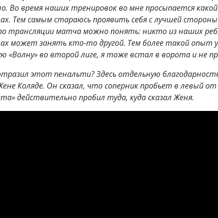
ло. Во время наших тренировок во мне просыпается какой
ах. Тем самым стараюсь проявить себя с лучшей стороны 
по трансляции матча можно понять: никто из наших реб
ах может занять кто-то другой. Тем более такой опыт у м
ую «Волну» во второй лиге, я тоже встал в ворота и не п
 отразил этот пенальти? Здесь отдельную благодарност
Жене Коляде. Он сказал, что соперник пробьет в левый от м
ета» действительно пробил туда, куда сказал Женя.