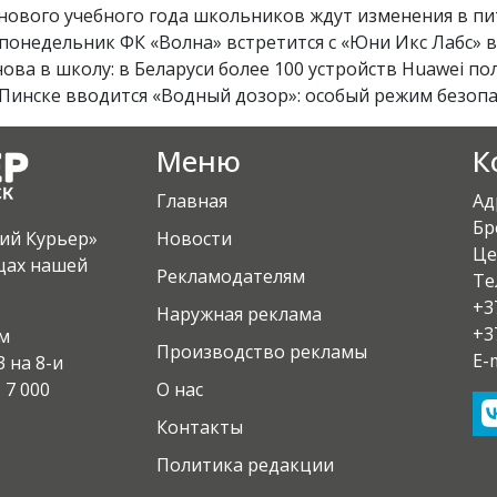
 нового учебного года школьников ждут изменения в п
 понедельник ФК «Волна» встретится с «Юни Икс Лабс» в
ова в школу: в Беларуси более 100 устройств Huawei по
Пинске вводится «Водный дозор»: особый режим безопасн
Меню
К
Главная
Ад
Бр
кий Курьер»
Новости
Це
ицах нашей
Рекламодателям
Те
+3
Наружная реклама
+3
ом
Производство рекламы
E-
 на 8-и
 7 000
О нас
Контакты
Политика редакции