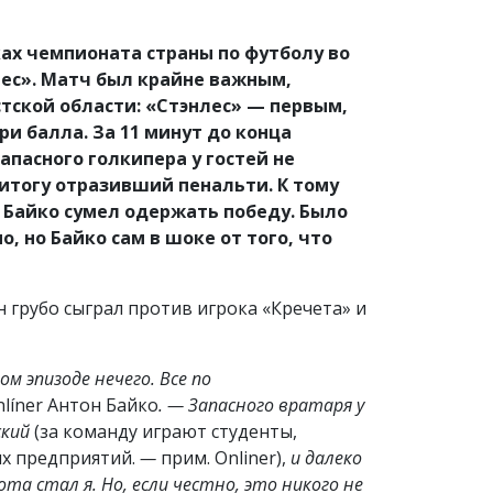
ах чемпионата страны по футболу во
ес». Матч был крайне важным,
тской области: «Стэнлес» — первым,
и балла. За 11 минут до конца
апасного голкипера у гостей не
 итогу отразивший пенальти. К тому
у Байко сумел одержать победу. Было
, но Байко сам в шоке от того, что
н грубо сыграл против игрока «Кречета» и
м эпизоде нечего. Все по
líner Антон Байко
. — Запасного вратаря у
ский
(за команду играют студенты,
х предприятий.
—
прим. Onliner),
и далеко
та стал я. Но, если честно, это никого не