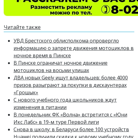
Читайте также
УВД Брестского облисполкома опровергло
информацию о запрете движения мотоциклов в
ночное время в Пинске
В Пинске ограничат ночное движение
мотоциклов на восьми улицах
ДВА новых Geely ищут владельцев: более 4000
призов разыграют за покупки в дискаунтерах
«Грошык»
С нового учебного года школьников ждут
изменения в питании
В понедельник ФК «Волна» встретится с «Юни
Икс Лабс» в 19-м туре Первой лиги
Снова в школу: в Беларуси более 100 устройств
Huawei получили скидки к новому учебному году