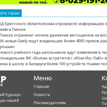
йте также
ВД Брестского облисполкома опровергло информацию о
ремя в Пинске
 Пинске ограничат ночное движение мотоциклов на вос
ВА новых Geely ищут владельцев: более 4000 призов ра
Грошык»
 нового учебного года школьников ждут изменения в п
 понедельник ФК «Волна» встретится с «Юни Икс Лабс» в
ова в школу: в Беларуси более 100 устройств Huawei по
Меню
К
Главная
Ад
Бр
кий Курьер»
Новости
Це
ицах нашей
Рекламодателям
Те