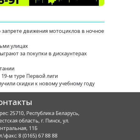
 запрете движения мотоциклов в ночное
ьми улицах
зыграют за покупки в дискаунтерах
итании
 19-м туре Первой лиги
лучили скидки к новому учебному году
онтакты
рес: 25710, Республика Беларусь,
естская область, г. Пинск, ул.
нтральная, 11Б
л.\факс:
8 (0165) 67 88 88