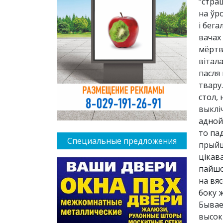
“стра
на ўро
і бега
вачах
мёртвы
вітал
пасля
твару.
стол,
выкліч
адной 
то па
Специальные предложения
прыйш
цікав
пайшо
на вяс
боку ж
Бывае
высок