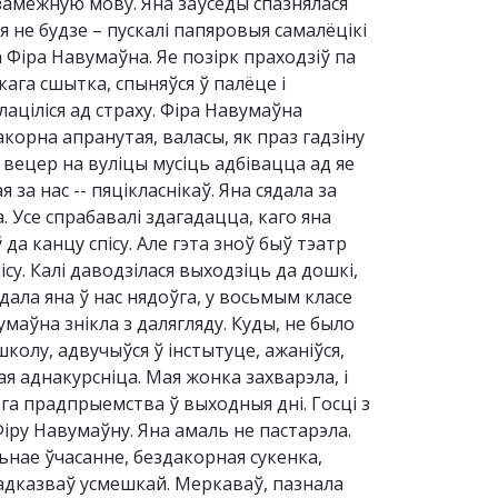
 замежную мову. Яна заўсёды спазнялася
ня не будзе – пускалі папяровыя самалёцікі
ла Фіра Навумаўна. Яе позірк праходзіў па
кага сшытка, спыняўся ў палёце і
лаціліся ад страху. Фіра Навумаўна
корна апранутая, валасы, як праз гадзіну
 вецер на вуліцы мусіць адбівацца ад яе
за нас -- пяцікласнікаў. Яна сядала за
 Усе спрабавалі здагадацца, каго яна
да канцу спісу. Але гэта зноў быў тэатр
ісу. Калі даводзілася выходзіць да дошкі,
дала яна ў нас нядоўга, у восьмым класе
маўна знікла з далягляду. Куды, не было
колу, адвучыўся ў інстытуце, ажаніўся,
ая аднакурсніца. Мая жонка захварэла, і
ога прадпрыемства ў выходныя дні. Госці з
 Фіру Навумаўну. Яна амаль не пастарэла.
ьнае ўчасанне, бездакорная сукенка,
я адказваў усмешкай. Меркаваў, пазнала