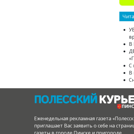
Чита
У
в
В
Д
«
С
В
Сн
Еженедельная рекламная газета «Полесс
приглашает Вас заявить о себе на стран
газеты в городе Пинске и пригороде.