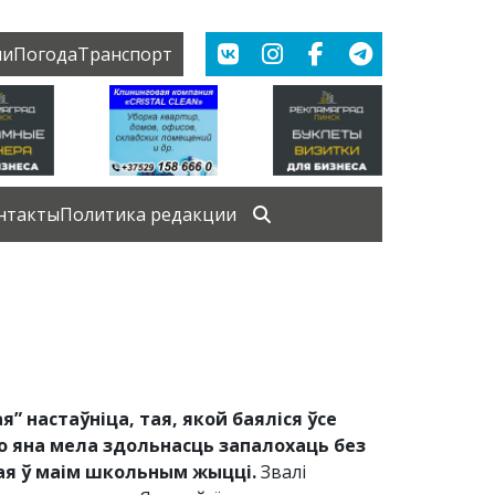
ии
Погода
Транспорт
нтакты
Политика редакции
” настаўніца, тая, якой баяліся ўсе
што яна мела здольнасць запалохаць без
кая ў маім школьным жыцці.
Звалі