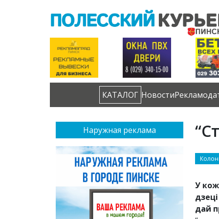
КАТАЛОГ
Новости
Рекламода
“С
Наружная реклама
Колон
У кож
дзеці
дай п