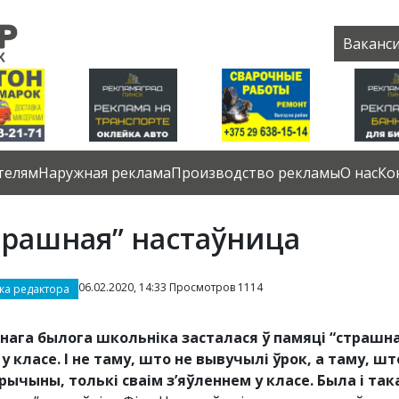
Ваканс
телям
Наружная реклама
Производство рекламы
О нас
Ко
трашная” настаўница
06.02.2020, 14:33 Просмотров 1114
ка редактора
нага былога школьніка засталася ў памяці “страшная
 у класе. І не таму, што не вывучылі ўрок, а таму, 
рычыны, толькі сваім з’яўленнем у класе. Была і та