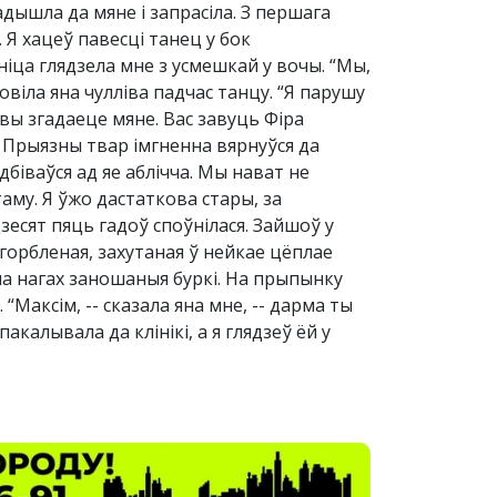
адышла да мяне і запрасіла. З першага
. Я хацеў павесці танец у бок
ніца глядзела мне з усмешкай у вочы. “Мы,
овіла яна чулліва падчас танцу. “Я парушу
м вы згадаеце мяне. Вас завуць Фіра
. Прыязны твар імгненна вярнуўся да
біваўся ад яе аблічча. Мы нават не
аму. Я ўжо дастаткова стары, за
есят пяць гадоў споўнілася. Зайшоў у
Згорбленая, захутаная ў нейкае цёплае
на нагах заношаныя буркі. На прыпынку
 “Максім, -- сказала яна мне, -- дарма ты
пакалывала да клінікі, а я глядзеў ёй у