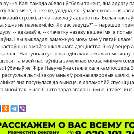
 вучня. Калі тамада абвясціў “белы танец”, яна адразу п
у вяла мяне, а не я яе, уладна, як і ў мае школьныя часы
нікавай стрэлкі, а яна павяла ў адваротны. Былая настаў
, яшчэ не пазнаёміліся. Як вас завуць?” -- нарэшце прам
уру, -- адказаў я, -- спачатку назаву вашае імя, а поты
аўна, і вы выкладалі замежную мову мне ў пятай класе”
 настаўніцы з майго школьнага дзяцінства. Зноў вецер ад
цавалі… Наступная сустрэча адбылася некалькі месяцаў т
дзесят, а маёй настаўніцы замежнае мовы, мінімум семдз
ус і ўбачыў яе. Фіра Навумаўна стаяла каля кампосцера. 
, распухлыя лыткі закручаныя ў рознакаляровыя шалікі, 
лініка” яна пасунулася да выйсця, я дапамог ёй спусціцца.
а мной так. Было б, што зараз згадаць і мне, і табе”. Яна 
.