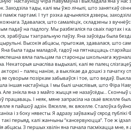
шную” настаўніцу Фіра Навумаўна і выкладала яна ў нас
к. Заходзіла тады, калі мы ўжо лічылі, што заняткаў сён
лі паміж партамі. І тут рэзка адчыняліся дзверы, заходзі
 кожнага. Здавалася, што самалёцік, складзены з вучнёўс
м падаў на падлогу. Мы разбягаліся па сваіх партах і ка
ася, зрабіўшы тэатральную паўзу. Яна заўсёды была безда
 цырульні. Высокія абцасы, прыгожая, здавалася, што сам
 Яна была тады маладой, гадоў на пятнаццаць старэйшая 
 няспешна вяла пальцам па старонцы школьнага журнала.
а. Некаторыя шчасліва выдыхалі, калі яе палец слізгацеў 
акторкі – палец нанізе, а выклікае да дошкі з пачатку сп
д яе суворым позіркам забываўся і тое, што ведаў. Выкла
ла іншая настаўніца. І мы былі шчаслівыя, што Фіра Наву
а. Але знікла яна з майго жыцця не назаўсёды… Скончыў ш
ў працаваць. І неяк, мяне запрасіла на сваё вяселле был
елле я пайшоў адзін. Вяселле, як вяселле. Сталоўка буйн
аніха і з боку нявесты. Я адразу заўважыў сярод публікі
 такі перыяд, калі жанчыны “кансервуюцца”. Тое ж ідэал
ія абцасы. З першых хвілін яна пачала пасміхацца мне, 