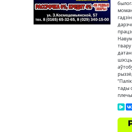
былога
момант
гадзін
дарэчы
працэд
Навум
твару
датан
шэсць
аўтоб
рыззё
“Палік
тады с
плечы