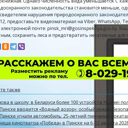
окнижная. Однако численность вида уменьшается. С к
доохранного законодательства становится меньше, одн
 свидетелем нарушения природоохранного законодатель
-12, предоставьте видеоматериал на Viber, WhatsApp, Te
 электронной почте: pinsk_mri@gosinspekciya.gov.by. В
ным, сохранить леса и предотвратить негативные для 
те также
ова в школу: в Беларуси более 100 устройств Huawei по
Пинске вводится «Водный дозор»: особый режим безопасн
 Пинске угнали автомобиль: 25-летний пинчанин поката
фиша кинотеатра «Победа» в Пинске на 6-12 августа 202