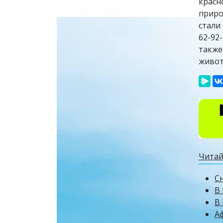
красн
приро
стали
62-92
также
живот
Читай
Сн
В 
В
А