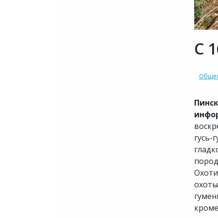
С 
Общес
Пинск
инфо
воскр
гусь-
гладк
пород
Охоти
охоты
гумен
кроме