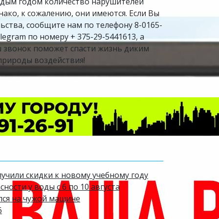
аждым годом количество нарушителей
ако, к сожалению, они имеются. Если Вы
ства, сообщите нам по телефону 8-0165-
legram по номеру + 375-29-5441613, а
аш звонок поможет спасти жизнь диким
природы воздействия!
лучили скидки к новому учебному году
ости у воды с 6 по 10 августа
лся на чужой машине
6