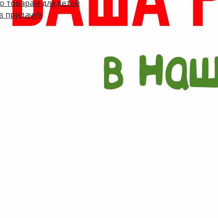
по товарам для детей
в придачу!»