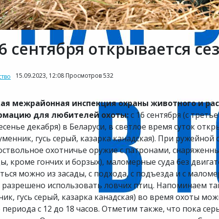
16 сентября открывается се
15.09.2023, 12:08 Просмотров 532
тво
ая межрайонная инспекция охраны животного и ра
рмацию для любителей охоты:
с 16 сентября (с треть
есенье декабря) в Беларуси, в светлое время суток откры
гуменник, гусь серый, казарка канадская). При ружейно
оствольное охотничье оружие с патронами, снаряженны
ы, кроме гончих и борзых), маломерные суда без двига
ться можно из засады, с подхода, с подъезда и с малом
 разрешено использовать ловчих птиц. Напоминаем также
ник, гусь серый, казарка канадская) во время охоты мож
 периода с 12 до 18 часов. Отметим также, что пока серы