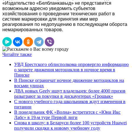
«Издательство «Белбланкавыд» не представится
возможным адресно уведомить субъектов
хозяйствования о проведении технических работ в
системе маркировки для принятия ими мер
реагирования по недопущению в последующем оборота
немаркированных товаров.
Читайте также
УВД Брестского облисполкома опровергло информацию
о запрете движения мотоциклов в ночное время в
Пинске
В Пинске ограничат ночное движение мотоциклов на
восьми улицах
ДВА новых Geely ищут владельцев: более 4000 призов
разыграют за покупки в дискаунтерах «Грошык»
С нового учебного года школьников ждут изменения в
питании
В понедельник ФК «Волна» встретится с «Юни Икс
Лабс» в 19-м туре Первой лиги
Снова в школу: в Беларуси более 100 устройств Huawei
получили скидки к новому учебному году