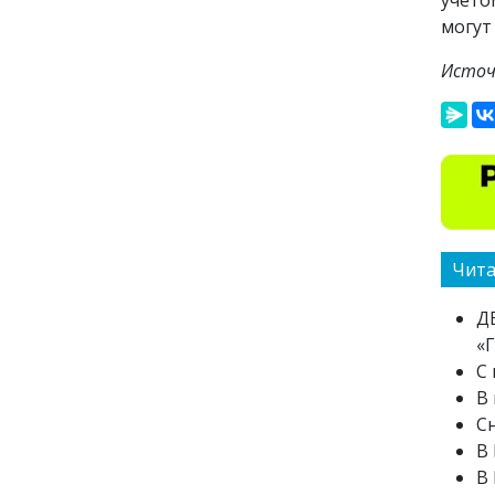
учёто
могут
Источ
Чита
Д
«
С
В
Сн
В 
В