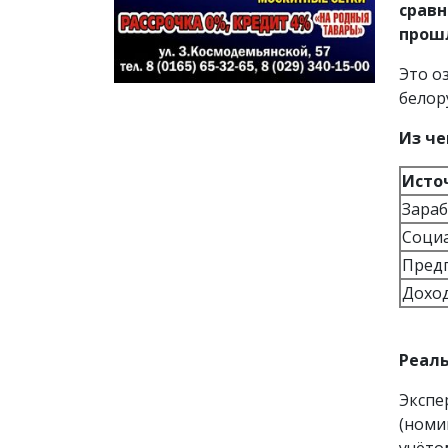
сравн
прошл
Это о
белор
Из ч
Исто
Зараб
Социа
Пред
Доход
Реаль
Экспе
(номи