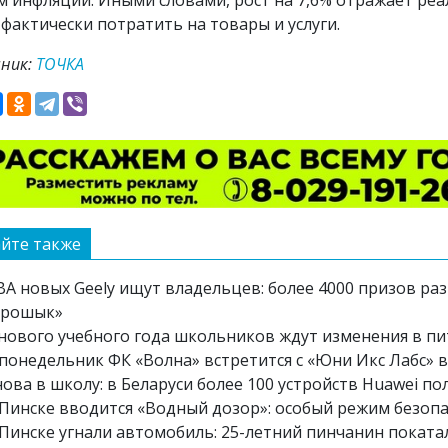
м инфляции. Иными словами, рост на 7,6% отражает реа
 фактически потратить на товары и услуги.
ник:
ТОЧКА
йте также
ВА новых Geely ищут владельцев: более 4000 призов ра
Грошык»
 нового учебного года школьников ждут изменения в п
 понедельник ФК «Волна» встретится с «Юни Икс Лабс» в
ова в школу: в Беларуси более 100 устройств Huawei по
Пинске вводится «Водный дозор»: особый режим безопасн
 Пинске угнали автомобиль: 25-летний пинчанин поката