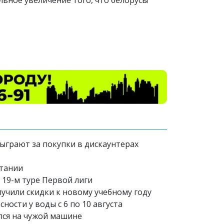
льное увеличение того, что белорусы
зыграют за покупки в дискаунтерах
итании
 19-м туре Первой лиги
лучили скидки к новому учебному году
ости у воды с 6 по 10 августа
лся на чужой машине