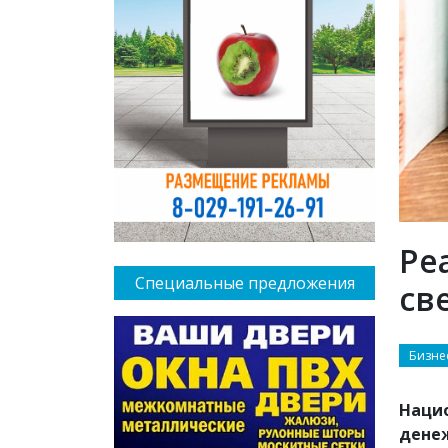
Ре
Специальные предложения
св
Бизне
Нацио
денеж