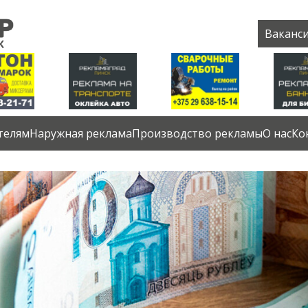
Ваканс
телям
Наружная реклама
Производство рекламы
О нас
Ко