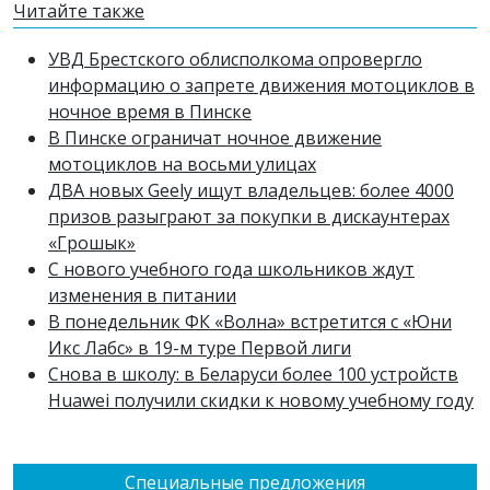
Читайте также
УВД Брестского облисполкома опровергло
информацию о запрете движения мотоциклов в
ночное время в Пинске
В Пинске ограничат ночное движение
мотоциклов на восьми улицах
ДВА новых Geely ищут владельцев: более 4000
призов разыграют за покупки в дискаунтерах
«Грошык»
С нового учебного года школьников ждут
изменения в питании
В понедельник ФК «Волна» встретится с «Юни
Икс Лабс» в 19-м туре Первой лиги
Снова в школу: в Беларуси более 100 устройств
Huawei получили скидки к новому учебному году
Специальные предложения