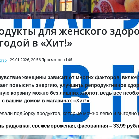
одукты для женского здоро
годой в «Хит!»
29.01.2026, 20:56 Просмотров 146
тво
увствие женщины зависит от многих факторов, включ
ает повысить энергию, улучшить репродуктивное здор
ную корзину можно без лишних хлопот, ведь
все необх
 с вашим домом в магазинах «Хит!».
лали подборку продуктов, которые можно легко и выгодно 
ь радужная, свежемороженая, фасованная – 33,99 рубл