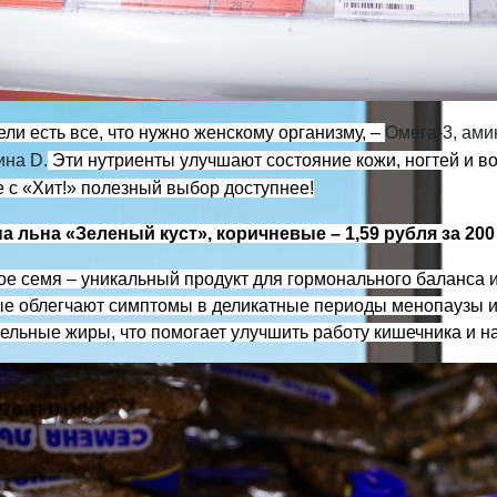
ли есть все, что нужно женскому организму, –
Омега-3, ами
ина D.
Эти нутриенты улучшают состояние кожи, ногтей и во
 с «Хит!» полезный выбор доступнее!
а льна «Зеленый куст», коричневые – 1,59 рубля за 20
ое семя
–
уникальный продукт для гормонального баланса 
ые облегчают симптомы в деликатные периоды менопаузы и
ельные жиры, что помогает улучшить работу кишечника и н