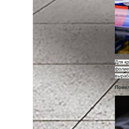
Для к
фолие
вырабо
Помел