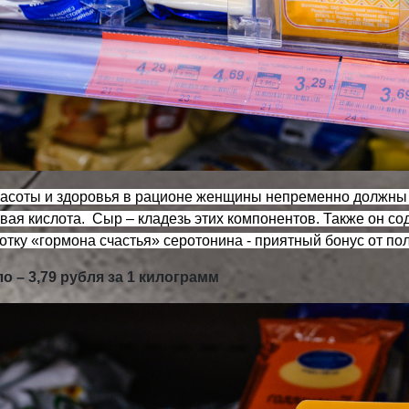
расоты и здоровья в рационе женщины непременно должны п
вая кислота.
Сыр – кладезь этих компонентов. Также он со
тку «гормона счастья» серотонина - приятный бонус от пол
о – 3,79 рубля за 1 килограмм