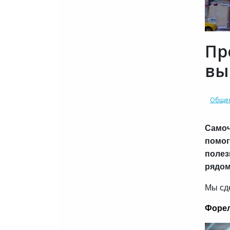
Пр
вы
Общес
Самоч
помог
полез
рядом
Мы сде
Форел