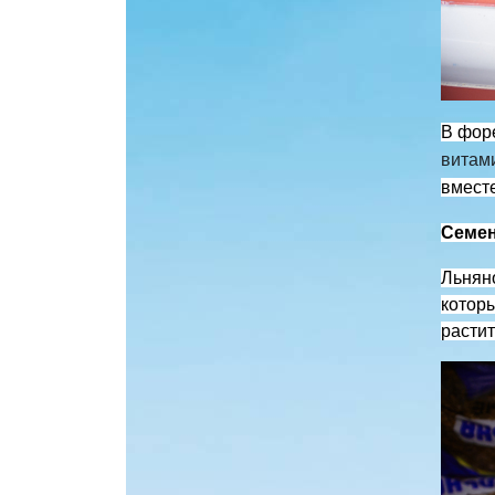
В форе
витам
вместе
Семен
Льнян
котор
растит