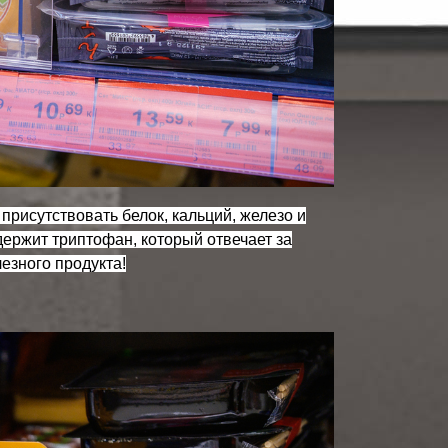
рисутствовать белок, кальций, железо и
держит триптофан, который отвечает за
езного продукта!