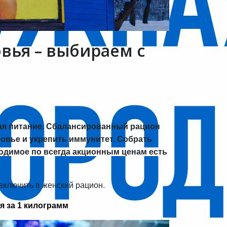
вья – выбираем с
ая питание. Сбалансированный рацион
овье и укрепить иммунитет. Собрать
одимое по всегда акционным ценам есть
включить в женский рацион.
я за 1 килограмм