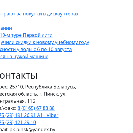
ыграют за покупки в дискаунтерах
тании
19-м туре Первой лиги
лучили скидки к новому учебному году
ости у воды с 6 по 10 августа
лся на чужой машине
онтакты
рес: 25710, Республика Беларусь,
естская область, г. Пинск, ул.
нтральная, 11Б
л.\факс:
8 (0165) 67 88 88
75 (29) 191 26 91 A1+ Viber
75 (29) 121 29 10
mail: pk.pinsk@yandex.by