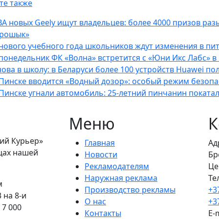
те также
А новых Geely ищут владельцев: более 4000 призов раз
Грошык»
 нового учебного года школьников ждут изменения в пи
понедельник ФК «Волна» встретится с «Юни Икс Лабс» в 
ова в школу: в Беларуси более 100 устройств Huawei по
Пинске вводится «Водный дозор»: особый режим безопасн
 Пинске угнали автомобиль: 25-летний пинчанин поката
Меню
К
кий Курьер»
Главная
Ад
ицах нашей
Новости
Бр
Рекламодателям
Це
Наружная реклама
Те
м
Производство рекламы
+3
 на 8-и
О нас
+3
 7 000
Контакты
E-