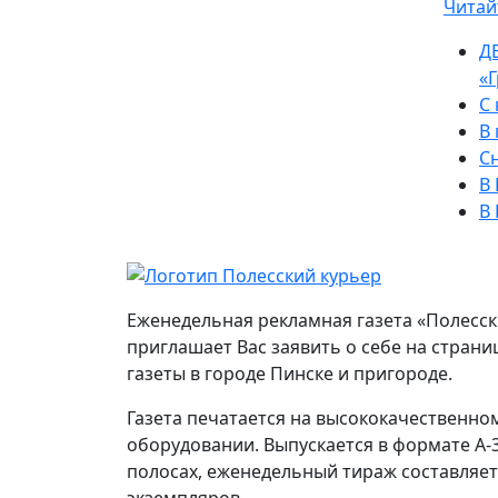
Читай
ДВ
«
С
В 
Сн
В 
В
Еженедельная рекламная газета «Полесс
приглашает Вас заявить о себе на стран
газеты в городе Пинске и пригороде.
Газета печатается на высококачественно
оборудовании. Выпускается в формате А-3
полосах, еженедельный тираж составляет
экземпляров.