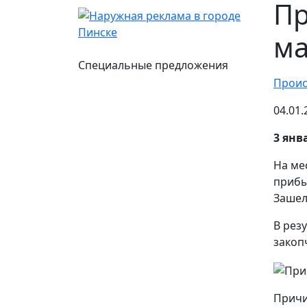
Пр
ма
Специальные предложения
Проис
04.01
3 янв
На ме
прибы
Зашел
В рез
закоп
Причи