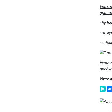
Уважа
прави
· буд
· не 
· соб
Устан
преду
Исто