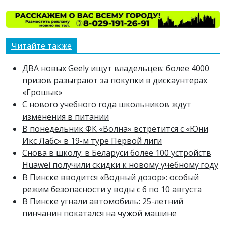
Читайте также
ДВА новых Geely ищут владельцев: более 4000
призов разыграют за покупки в дискаунтерах
«Грошык»
С нового учебного года школьников ждут
изменения в питании
В понедельник ФК «Волна» встретится с «Юни
Икс Лабс» в 19-м туре Первой лиги
Снова в школу: в Беларуси более 100 устройств
Huawei получили скидки к новому учебному году
В Пинске вводится «Водный дозор»: особый
режим безопасности у воды с 6 по 10 августа
В Пинске угнали автомобиль: 25-летний
пинчанин покатался на чужой машине