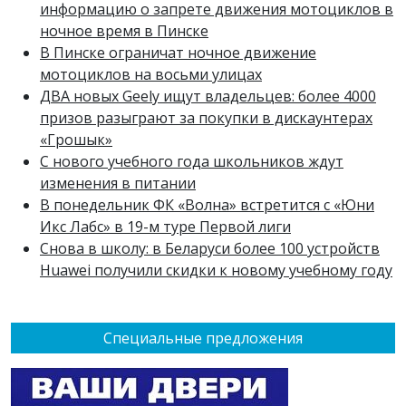
информацию о запрете движения мотоциклов в
ночное время в Пинске
В Пинске ограничат ночное движение
мотоциклов на восьми улицах
ДВА новых Geely ищут владельцев: более 4000
призов разыграют за покупки в дискаунтерах
«Грошык»
С нового учебного года школьников ждут
изменения в питании
В понедельник ФК «Волна» встретится с «Юни
Икс Лабс» в 19-м туре Первой лиги
Снова в школу: в Беларуси более 100 устройств
Huawei получили скидки к новому учебному году
Специальные предложения