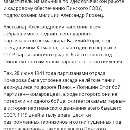
заместитель начальника по идеологической работе
и кадровому обеспечению Пинского ГОВД
подполковник милиции Александр Яковец.
Александр Александрович напомнил всем
собравшимся о подвиге легендарного
партизанского командира. Василий Корж, под
псевдонимом Комаров, создал один из первых в
СССР партизанских отрядов, бой которого под
Пинском стал символом народного сопротивления.
Так, 28 июня 1941 года партизанами отряда
Комарова была устроена засада на лёгкие танки,
движущиеся по дороге Пинск – Логишин. Этот бой
партизан-«комаровцев», в ходе которого они не
потеряли ни одного бойца, считается самым первым
в истории партизанского движения всего бывшего
СССР. 1119 дней в тылу врага, десятки
разгромленных гарнизонов и сотни пущенных под
откос эшелонов – таков вклад его Пинского