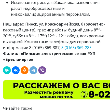
Исключается риск для Заказчика выполнения
работ недобросовестным и
низкоквалифицированным персоналом.
Наш адрес: Пинск, ул. Красноармейская, 6 (расчетно-
00
кассовый центр), график работы: будний день 8
-
00
30
00
00
30
20
, суббота 8
- 17
(12
- 12
обед), воскресенье
выходной. Контактные телефоны для справочной
информации 8 (0165) 369-387,
8 (0165) 369-285
.
Филиал «Пинские электрические сети» РУП
«Брестэнерго»
Читайте также