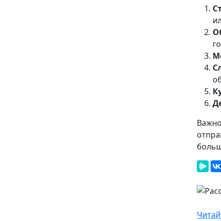
С
и
О
г
М
С
о
К
Д
Важно
отпра
больш
Читай