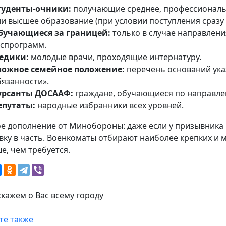
туденты-очники:
получающие среднее, профессиональ
ли высшее образование (при условии поступления сразу
бучающиеся за границей:
только в случае направлен
оспрограмм.
едики:
молодые врачи, проходящие интернатуру.
ложное семейное положение:
перечень оснований указ
бязанности».
урсанты ДОСААФ:
граждане, обучающиеся по направле
епутаты:
народные избранники всех уровней.
е дополнение от Минобороны: даже если у призывника н
вку в часть. Военкоматы отбирают наиболее крепких и 
е, чем требуется.
те также