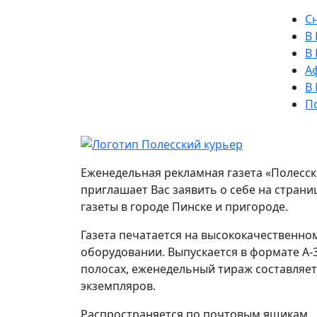
Сн
В 
В
Аф
В 
По
Еженедельная рекламная газета «Полесс
приглашает Вас заявить о себе на стран
газеты в городе Пинске и пригороде.
Газета печатается на высококачественно
оборудовании. Выпускается в формате А-3
полосах, еженедельный тираж составляет
экземпляров.
Распространяется по почтовым ящикам.