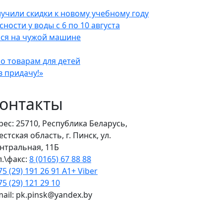
лучили скидки к новому учебному году
ости у воды с 6 по 10 августа
лся на чужой машине
по товарам для детей
в придачу!»
онтакты
рес: 25710, Республика Беларусь,
естская область, г. Пинск, ул.
нтральная, 11Б
л.\факс:
8 (0165) 67 88 88
75 (29) 191 26 91 A1+ Viber
75 (29) 121 29 10
mail: pk.pinsk@yandex.by