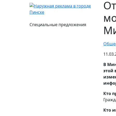
От
мо
Специальные предложения
М
Обще
11.03
В Мин
этой 
измен
инфо
Кто п
Гражд
Кто и