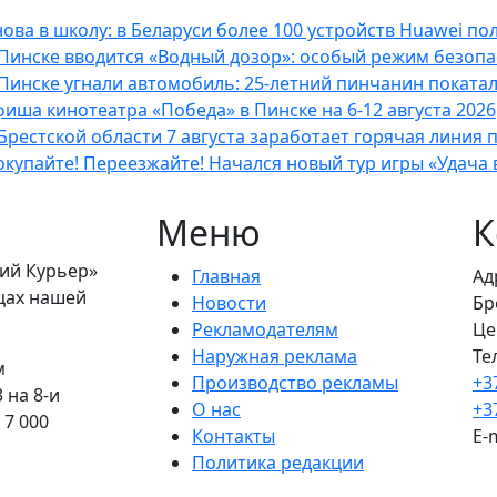
ова в школу: в Беларуси более 100 устройств Huawei по
Пинске вводится «Водный дозор»: особый режим безопасн
 Пинске угнали автомобиль: 25-летний пинчанин поката
иша кинотеатра «Победа» в Пинске на 6-12 августа 2026
Брестской области 7 августа заработает горячая линия 
купайте! Переезжайте! Начался новый тур игры «Удача 
Меню
К
кий Курьер»
Главная
Ад
ицах нашей
Новости
Бр
Рекламодателям
Це
Наружная реклама
Те
м
Производство рекламы
+3
 на 8-и
О нас
+3
 7 000
Контакты
E-
Политика редакции