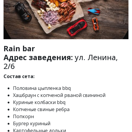
Rain bar
Адрес заведения:
ул. Ленина,
2/6
Состав сета:
Половина цыпленка bbq
Хашбраун с копченой рваной свининой
Куриные колбаски bbq
Копченые свиные ребра
Попкорн
Бургер куриный
Картофельные дольки