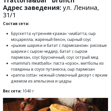
Trattoria&bar “brunch”
Адрес заведения:
ул. Ленина,
31/1
Состав сета:
Брускетта «утренняя кража»: чиабатта, сыр
моцарелла, жареный бекон, сырный соус
«рыжие шарики и батат с пармезаном»: рисовые
шарики с сыром чеддер, батат с сыром
пармезан, соус брусничный, соус острый мед
«mamma’s meatballs»: паста «орзо», митболы из
говядины в соусе путанеска, сыр пармезан
«panna cotta»: нежный сливочный десерт с ярким
джемом из апельсина и цедры
Вес сета:
1040 г