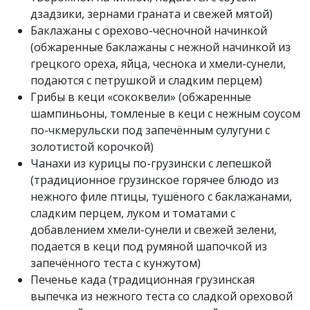
дзадзики, зернами граната и свежей мятой)
Баклажаны с орехово-чесночной начинкой
(обжаренные баклажаны с нежной начинкой из
грецкого ореха, яйца, чеснока и хмели-сунели,
подаются с петрушкой и сладким перцем)
Грибы в кеци «сококвели» (обжаренные
шампиньоны, томленые в кеци с нежным соусом
по-чкмерульски под запечённым сулугуни с
золотистой корочкой)
Чанахи из курицы по-грузински с лепешкой
(традиционное грузинское горячее блюдо из
нежного филе птицы, тушёного с баклажанами,
сладким перцем, луком и томатами с
добавлением хмели-сунели и свежей зелени,
подается в кеци под румяной шапочкой из
запечённого теста с кунжутом)
Печенье када (традиционная грузинская
выпечка из нежного теста со сладкой ореховой