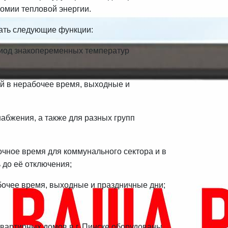
омии тепловой энергии.
вать следующие функции:
риод знакопеременных температур
й в нерабочее время, выходные и
абжения, а также для разных групп
очное время для коммунального сектора и в
 до её отключения;
бочее время, выходные и праздничные дни;
вартирных домов в г. Пинске оборудованы