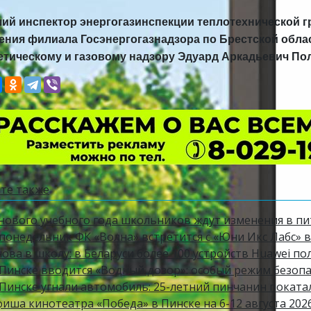
ий инспектор энергогазинспекции
теплотехнической 
ления
филиала Госэнергогазнадзора
по Брестской обла
етическому и
газовому надзору Эдуард Аркадьевич По
те также
 нового учебного года школьников ждут изменения в п
 понедельник ФК «Волна» встретится с «Юни Икс Лабс» в
ова в школу: в Беларуси более 100 устройств Huawei по
Пинске вводится «Водный дозор»: особый режим безопасн
 Пинске угнали автомобиль: 25-летний пинчанин поката
фиша кинотеатра «Победа» в Пинске на 6-12 августа 202