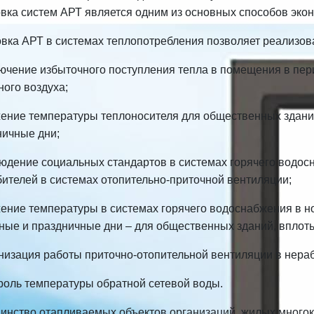
вка систем АРТ является одним из основных способов экон
овка АРТ в системах теплопотребления позволяет реализо
лючение избыточного поступления тепла в помещения в пе
ого воздуха;
жение температуры теплоносителя для общественных здани
ничные дни;
юдение социальных стандартов в системах горячего водосн
ителей в системах отопительно-приточной вентиляции;
ение температуры в системах горячего водоснабжения в н
ные и праздничные дни – для общественных зданий, вплоть
анизация работы приточно-отопительной вентиляции в нера
роль температуры обратной сетевой воды.
инство отапливаемых объектов организаций, жилых многок