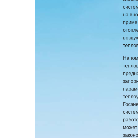
систе
на вн
приме
отопл
возду
тепло
Напоми
тепло
предн
запор
парам
теплоу
Госэн
систе
работо
может
закон