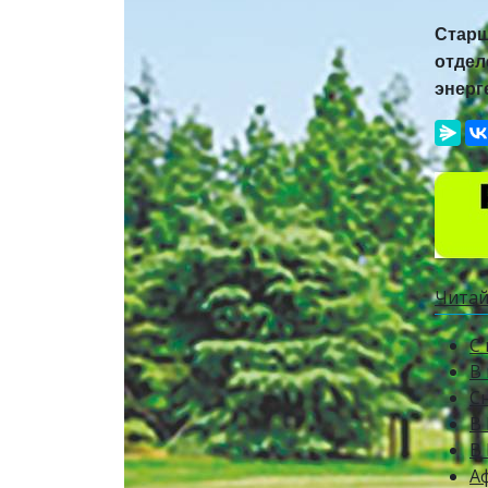
Старш
отде
энерг
Читай
С
В
Сн
В 
В
А