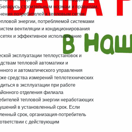
 Беларусь строительным нормам и правилам,
инения
потребителей к тепловым сетям
епловой энергии, потребляемой системами
систем вентиляции и кондиционирования
сетях и эффективное использование
еской эксплуатации теплоустановок и
едствам тепловой автоматики и
нного и автоматического управления
кже средства измерений теплотехнических
диться в эксплуатации при работе
айонного отделения филиала
ребителей тепловой энергии неработающих
ушений в установленный срок. Если
ленный срок, организация-потребитель
оответствии с действующим