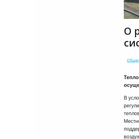
О 
си
Общес
Тепло
осуще
В усло
регул
тепло
Местно
подде
воздух