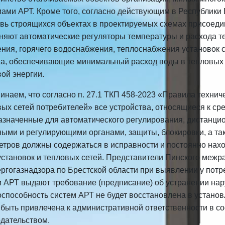
мами АРТ. Кроме того, согласно действующим в Республики
овь строящихся объектах в проектируемых схемах присоед
няют автоматические регуляторы температуры и расхода т
ения, горячего водоснабжения, теплоснабжения установок 
ха, обеспечивающие минимальный расход воды в тепловых 
вой энергии
.
наем, что согласно п. 27.1 ТКП 458-2023 «Правила технич
вых сетей потребителей»
все устройства, относящиеся к ср
азначенные для автоматического регулирования, дистанцио
ными и регулирующими органами, защиты, блокировки, а та
етров должны содержаться в исправности и постоянно нахо
становок и тепловых сетей.
Представители Пинского межр
ергогазнадзора по Брестской области при выявлении у пот
м АРТ выдают требование (предписание) об устранении нар
способность систем АРТ не будет восстановлена в установ
 быть привлечена к административной ответственности в с
одательством.