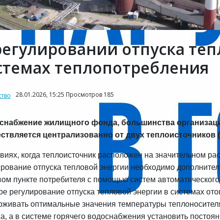
регулировании отпуска теп
стемах теплопотребления
28.01.2026, 15:25 Просмотров 185
тво
снабжение жилищного фонда, большинства организаци
ствляется централизованно от двух теплоисточников (
виях, когда теплоисточник расположен на значительном рас
ирование отпуска тепловой энергии необходимо дополнител
вом пункте потребителя с помощью систем автоматического
е регулирование отпуска тепловой энергии в системах ото
рживать оптимальные значения температуры теплоносителя
а, а в системе горячего водоснабжения установить постоян