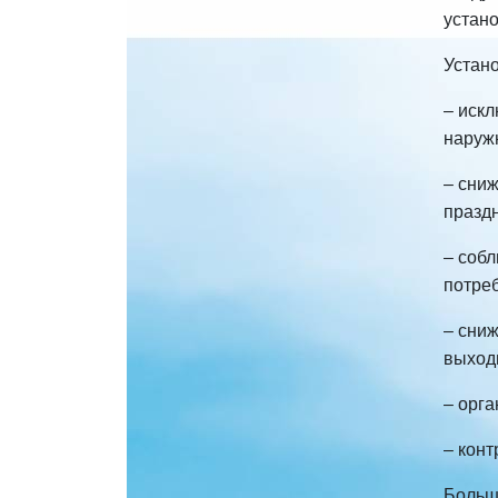
устано
Устан
– иск
наружн
– сни
празд
– собл
потреб
– сниж
выход
– орг
– конт
Больш