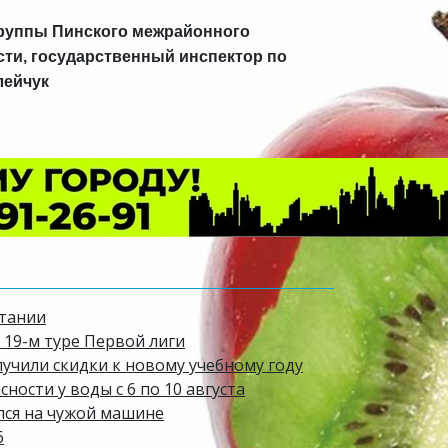
группы
Пинского межрайонного
сти, государственный
инспектор по
лейчук
итании
 19-м туре Первой лиги
лучили скидки к новому учебному году
ости у воды с 6 по 10 августа
лся на чужой машине
6