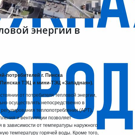
ловой энергии в
й-потребителей г. Пинска
Пинская ТЭЦ и мини-ТЭЦ «Западная»).
стоянии от потребителя тепловой энергии,
ьно осуществлять непосредственно в
 регулирования теплопотребления (АРТ).
пления и вентиляции позволяет
 в зависимости от температуры наружного
ную температуру горячей воды. Кроме того,