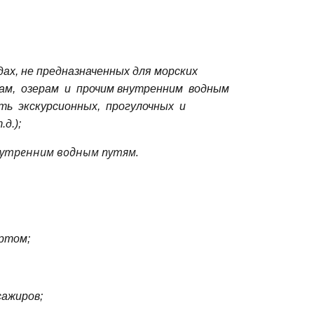
дах, не предназначенных для морских
ам,
озерам
и
прочим внутренним
водным
сть
экскурсионных,
прогулочных
и
д.);
утренним водным путям.
ртом;
сажиров;