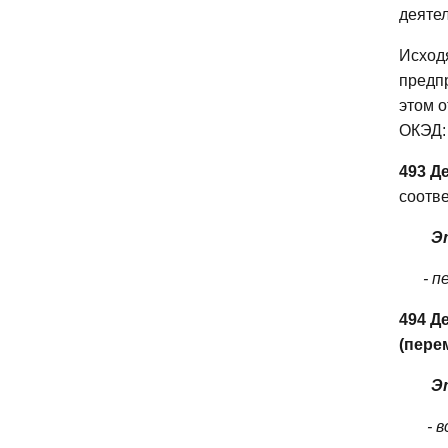
деяте
Исход
предп
этом о
ОКЭД:
493 Д
соотв
Э
- 
494 Д
(пере
Э
- 