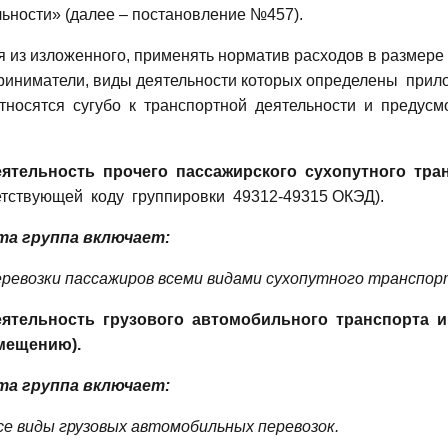
льности» (далее – постановление №457).
я из изложенного, применять норматив расходов в размере
риниматели, виды деятельности
которых определены
прил
тносятся
сугубо
к
транспортной
деятельности
и
предусм
еятельность
прочего
пассажирского
сухопутного
тра
етствующей
коду
группировки
49312-49315 ОКЭД).
та группа включает:
перевозки пассажиров всеми видами сухопутного транспор
еятельность
грузового
автомобильного
транспорта
и
мещению).
та группа включает:
все виды грузовых автомобильных перевозок.