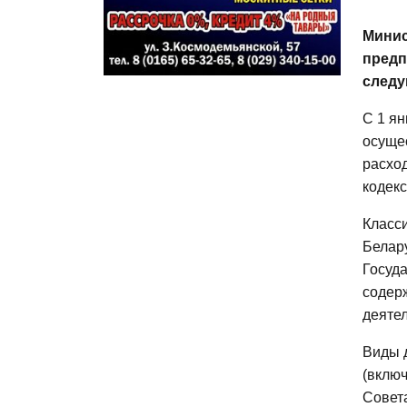
Минис
предп
следу
С 1 ян
осуще
расход
кодекс
Класс
Белар
Госуда
содерж
деятел
Виды 
(вклю
Совет