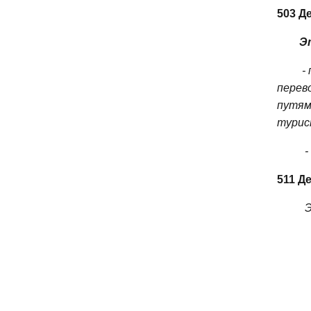
503 Д
Э
-
перево
путям
турис
-
511 Д
Э