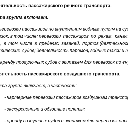
еятельность пассажирского речного транспорта.
та группа включает
:
 перевозки пассажиров по внутренним водным путям на су
зок, в том числе: перевозки
пассажиров
по
рекам,
канал
,
в
том
числе
в
пределах
гаваней,
портов (деятельно
тических
судов; деятельность паромов, водных такси и т.
вн
 аренду
прогулочных
судов
с
экипажем
для
перевозок
по
еятельность пассажирского воздушного транспорта.
та группа включает, в частности:
- чартерные перевозки пассажиров воздушным транспо
- экскурсионные и обзорные полеты;
- аренду воздушных судов с экипажем для перевозок пас