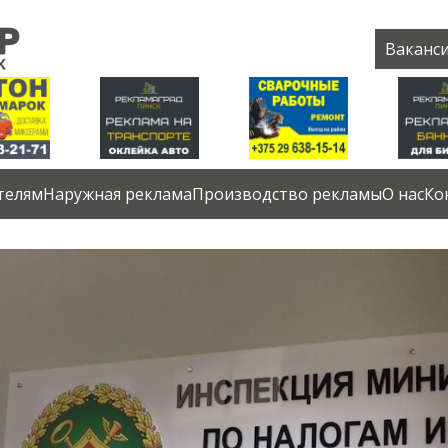
Ваканс
телям
Наружная реклама
Производство рекламы
О нас
Ко