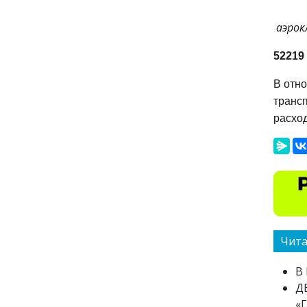
аэрок
52219
В отно
транс
расход
Чита
В
Д
«