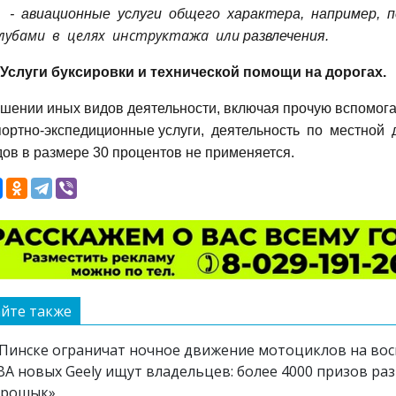
-
авиационные
услуги
общего
характера,
например,
п
лубами в целях инструктажа или
развлечения.
 Услуги буксировки и технической помощи на дорогах.
шении иных видов деятельности, включая прочую вспомога
портно-
экспедиционные услуги,
деятельность
по
местной
ов в размере 30 процентов не применяется.
йте также
 Пинске ограничат ночное движение мотоциклов на вос
ВА новых Geely ищут владельцев: более 4000 призов ра
Грошык»