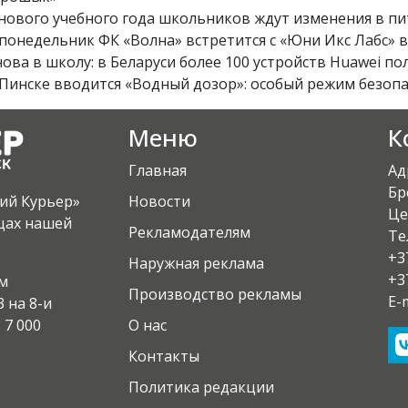
 нового учебного года школьников ждут изменения в п
 понедельник ФК «Волна» встретится с «Юни Икс Лабс» в
ова в школу: в Беларуси более 100 устройств Huawei по
Пинске вводится «Водный дозор»: особый режим безопасн
Меню
К
Главная
Ад
Бр
кий Курьер»
Новости
Це
ицах нашей
Рекламодателям
Те
+3
Наружная реклама
+3
ом
Производство рекламы
E-
 на 8-и
 7 000
О нас
Контакты
Политика редакции