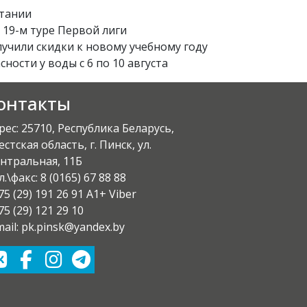
итании
 19-м туре Первой лиги
лучили скидки к новому учебному году
ости у воды с 6 по 10 августа
онтакты
рес: 25710, Республика Беларусь,
естская область, г. Пинск, ул.
нтральная, 11Б
л.\факс:
8 (0165) 67 88 88
75 (29) 191 26 91 A1+ Viber
75 (29) 121 29 10
mail: pk.pinsk@yandex.by