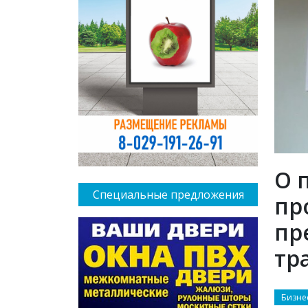
О 
Специальные предложения
пр
пр
тр
Бизне