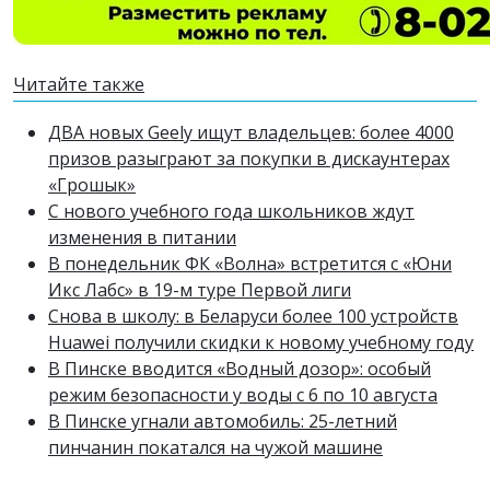
Читайте также
ДВА новых Geely ищут владельцев: более 4000
призов разыграют за покупки в дискаунтерах
«Грошык»
С нового учебного года школьников ждут
изменения в питании
В понедельник ФК «Волна» встретится с «Юни
Икс Лабс» в 19-м туре Первой лиги
Снова в школу: в Беларуси более 100 устройств
Huawei получили скидки к новому учебному году
В Пинске вводится «Водный дозор»: особый
режим безопасности у воды с 6 по 10 августа
В Пинске угнали автомобиль: 25-летний
пинчанин покатался на чужой машине