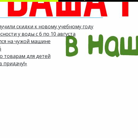
лучили скидки к новому учебному году
ости у воды с 6 по 10 августа
лся на чужой машине
6
по товарам для детей
в придачу!»