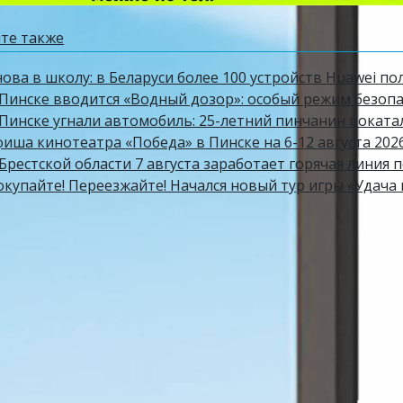
те также
ова в школу: в Беларуси более 100 устройств Huawei по
Пинске вводится «Водный дозор»: особый режим безопасн
 Пинске угнали автомобиль: 25-летний пинчанин поката
фиша кинотеатра «Победа» в Пинске на 6-12 августа 202
Брестской области 7 августа заработает горячая линия 
окупайте! Переезжайте! Начался новый тур игры «Удача 