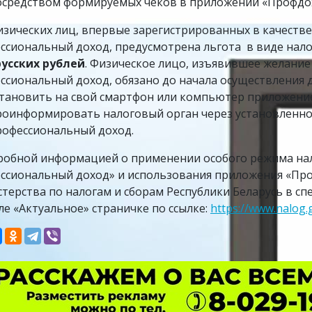
осредством формируемых чеков в приложении «Профдо
изических лиц, впервые зарегистрированных в качеств
ссиональный доход, предусмотрена льгота в виде нал
усских рублей
. Физическое лицо, изъявившее желание
ссиональный доход, обязано до начала осуществления 
становить на свой смартфон или компьютер приложени
роинформировать налоговый орган через установленно
рофессиональный доход.
робной информацией о применении особого режима на
ссиональный доход» и использования приложения «Пр
терства по налогам и сборам Республики Беларусь в с
ле «Актуальное» страничке по ссылке:
https://www.nalog.