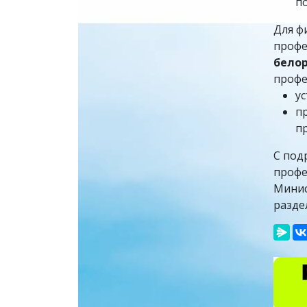
п
Для ф
профе
белор
профе
у
п
п
С под
профе
Минис
разде