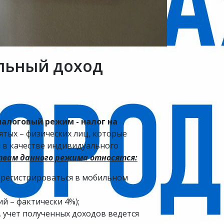
льный доход
налоговый режим - налог на
ятых – физических лиц, которые
я в качестве индивидуального
вам данного режима относятся:
зарегистрироваться в мобильном
й – фактически 4%);
 учет полученных доходов ведется