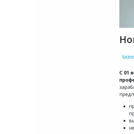
Но
Бизне
С 01 
проф
зараб
предп
п
п
вы
н