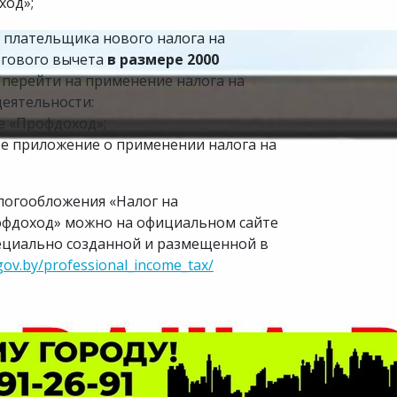
ход»;
е плательщика нового налога на
огового вычета
в размере 2000
 перейти на применение налога на
деятельности:
е «Профдоход»;
е приложение о применении налога на
логообложения «Налог на
офдоход» можно на официальном сайте
пециально созданной и размещенной в
gov.by/professional_income_tax/