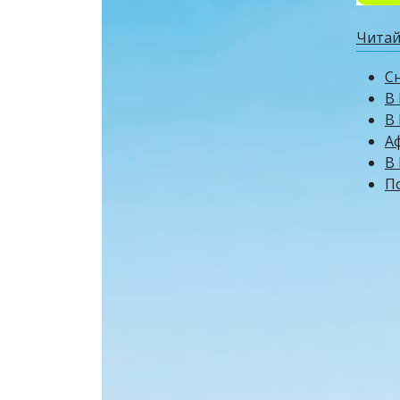
Читай
Сн
В 
В
А
В 
П