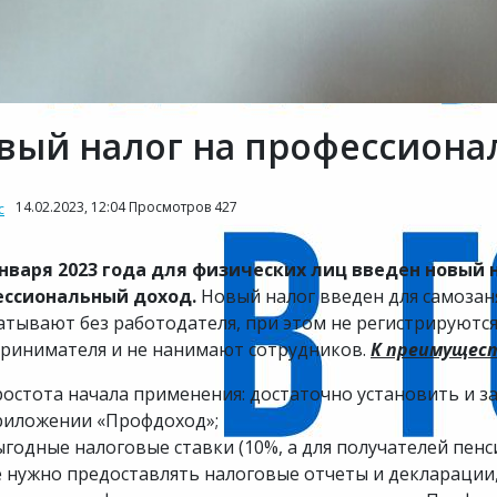
вый налог на профессиона
14.02.2023, 12:04 Просмотров 427
с
января 2023 года для физических лиц введен новый 
ессиональный доход.
Новый налог введен для самозан
атывают без работодателя, при этом не регистрируютс
ринимателя и не нанимают сотрудников.
К преимущест
ростота начала применения: достаточно установить и 
риложении «Профдоход»;
годные налоговые ставки (10%, а для получателей пенси
е нужно предоставлять налоговые отчеты и декларации,