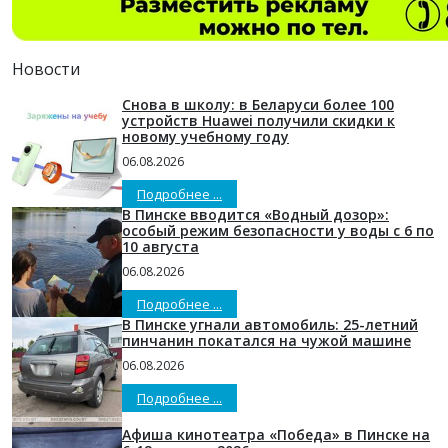
Новости
Снова в школу: в Беларуси более 100
устройств Huawei получили скидки к
новому учебному году
06.08.2026
Подробнее ...
В Пинске вводится «Водный дозор»:
особый режим безопасности у воды с 6 по
10 августа
06.08.2026
Подробнее ...
В Пинске угнали автомобиль: 25-летний
пинчанин покатался на чужой машине
06.08.2026
Подробнее ...
Афиша кинотеатра «Победа» в Пинске на