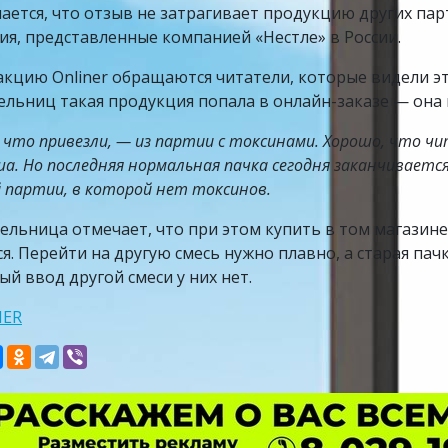
ается, что отзыв не затрагивает продукцию других пар
ия, представленные компанией «Нестле» в России.
акцию Onliner обращаются читатели, которые видели эт
ельниц такая продукция попала в онлайн-заказе — она к
, что привезли, — из партии с токсинами. Хорошо, что ч
а. Но последняя нормальная пачка сегодня заканчивается
й партии, в которой нет токсинов.
ельница отмечает, что при этом купить в том магазине 
ся. Перейти на другую смесь нужно плавно, а старая пач
ый ввод другой смеси у них нет.
NER