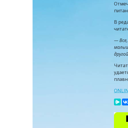
Отмеч
питан
В ред
читат
— Все
малыш
друго
Читат
удает
плавн
ONLI