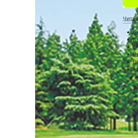
Читай
С
В
Сн
В 
В
А