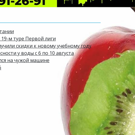
итании
 19-м туре Первой лиги
лучили скидки к новому учебному году
ости у воды с 6 по 10 августа
лся на чужой машине
6