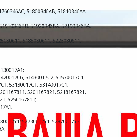
1760346AC, 51800346AB, 51810346AA,
51910346BB, 51920346BA, 52190346BA,
5080611, 5185080611, 5228080611,
3130017A1;
420017C6, 51430017C2, 51570017C1,
C1, 53130017C1, 53140017C1;
201167811, 5201167821, 5218167821,
21, 5256167811;
17A1;
80017Y1, 52730017Y1, 52870017Y3;
A.