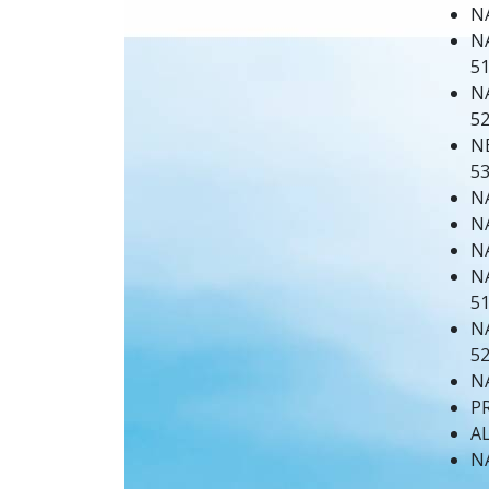
N
N
51
N
5
NE
53
N
N
NA
NA
51
NA
52
N
P
AL
N