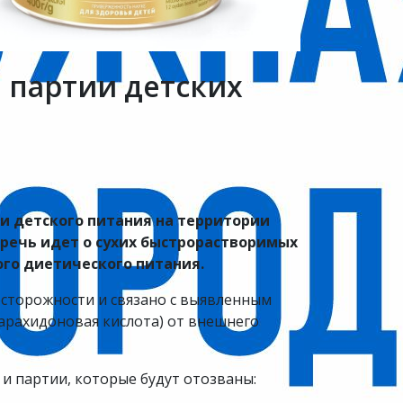
 партии детских
и детского питания на территории
 речь идет о сухих быстрорастворимых
ого диетического питания.
осторожности и связано с выявленным
арахидоновая кислота) от внешнего
и партии, которые будут отозваны: