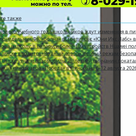
те также
 нового учебного года школьников ждут изменения в п
 понедельник ФК «Волна» встретится с «Юни Икс Лабс» в
ова в школу: в Беларуси более 100 устройств Huawei по
Пинске вводится «Водный дозор»: особый режим безопасн
 Пинске угнали автомобиль: 25-летний пинчанин поката
фиша кинотеатра «Победа» в Пинске на 6-12 августа 202