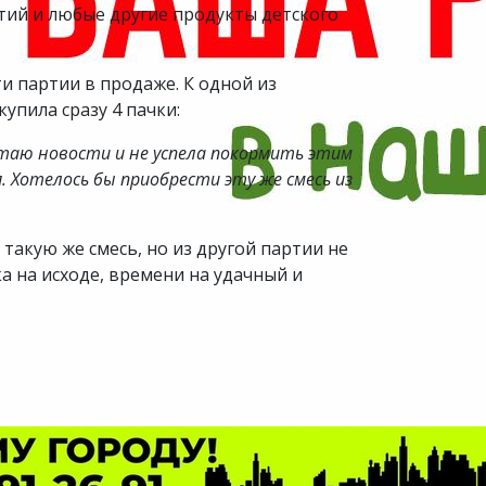
тий и любые другие продукты детского
и партии в продаже. К одной из
упила сразу 4 пачки:
итаю новости и не успела покормить этим
. Хотелось бы приобрести эту же смесь из
такую же смесь, но из другой партии не
ка на исходе, времени на удачный и