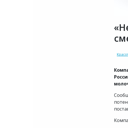
«Н
см
Красо
Компа
Росси
молоч
Сообщ
потен
поста
Компа