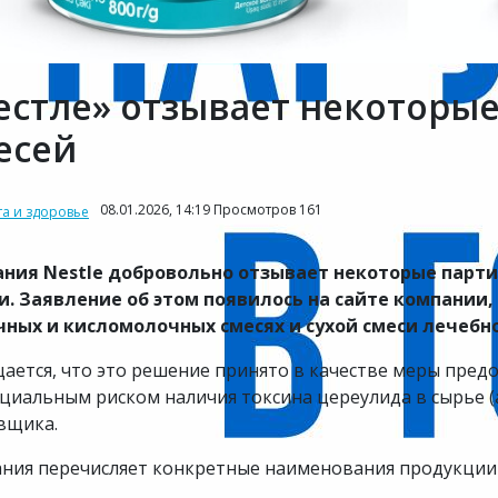
естле» отзывает некоторые
есей
08.01.2026, 14:19 Просмотров 161
та и здоровье
ния Nestle добровольно отзывает некоторые парти
и. Заявление об этом появилось на сайте компании,
ных и кисломолочных смесях и сухой смеси лечебн
ается, что это решение принято в качестве меры пред
циальным риском наличия токсина цереулида в сырье (
вщика.
ния перечисляет конкретные наименования продукции 