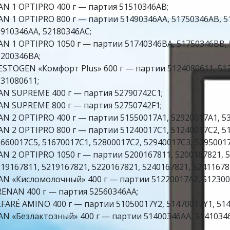
AN 1 OPTIPRO 400 г — партия 51510346AB;
AN 1 OPTIPRO 800 г — партии 51490346AA, 51750346AB, 5
910346AA, 52180346AC;
AN 1 OPTIPRO 1050 г — партии 51740346BA, 51750346BB, 
2200346BA;
STOGEN «Комфорт Plus» 600 г — партии 5124080611, 512
31080611;
AN SUPREME 400 г — партия 52790742C1;
AN SUPREME 800 г — партия 52750742F1;
N 2 OPTIPRO 400 г — партии 51550017A1, 52920017A1, 5
N 2 OPTIPRO 800 г — партии 51240017C1, 51240017C2, 51
660017C5, 51670017C1, 52800017C2, 52940017C3, 52950017
N 2 OPTIPRO 1050 г — партии 5200167811, 5200167821, 5
19167811, 5219167821, 5220167821, 5240167821, 52411678
AN «Кисломолочный» 400 г — партии 51220017A2, 512300
RENAN 400 г — партия 52560346AA;
FARÉ AMINO 400 г — партии 51050017Y2, 51470017Y1, 514
AN «Безлактозный» 400 г — партии 51400346AA, 51410346