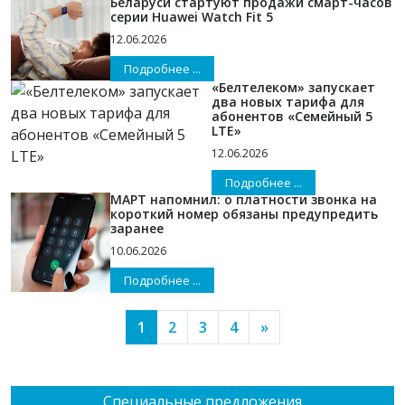
Беларуси стартуют продажи смарт-часов
серии Huawei Watch Fit 5
12.06.2026
Подробнее ...
«Белтелеком» запускает
два новых тарифа для
абонентов «Семейный 5
LTE»
12.06.2026
Подробнее ...
МАРТ напомнил: о платности звонка на
короткий номер обязаны предупредить
заранее
10.06.2026
Подробнее ...
1
2
3
4
»
Специальные предложения