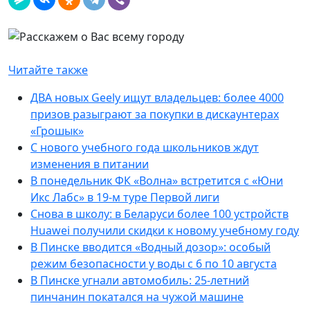
Читайте также
ДВА новых Geely ищут владельцев: более 4000
призов разыграют за покупки в дискаунтерах
«Грошык»
С нового учебного года школьников ждут
изменения в питании
В понедельник ФК «Волна» встретится с «Юни
Икс Лабс» в 19-м туре Первой лиги
Снова в школу: в Беларуси более 100 устройств
Huawei получили скидки к новому учебному году
В Пинске вводится «Водный дозор»: особый
режим безопасности у воды с 6 по 10 августа
В Пинске угнали автомобиль: 25-летний
пинчанин покатался на чужой машине