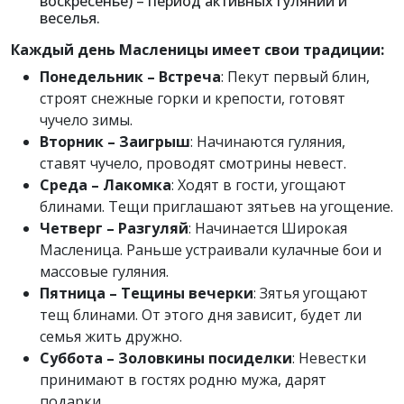
воскресенье) – период активных гуляний и
веселья.
Каждый день Масленицы имеет свои традиции:
Понедельник – Встреча
: Пекут первый блин,
строят снежные горки и крепости, готовят
чучело зимы.
Вторник – Заигрыш
: Начинаются гуляния,
ставят чучело, проводят смотрины невест.
Среда – Лакомка
: Ходят в гости, угощают
блинами. Тещи приглашают зятьев на угощение.
Четверг – Разгуляй
: Начинается Широкая
Масленица. Раньше устраивали кулачные бои и
массовые гуляния.
Пятница – Тещины вечерки
: Зятья угощают
тещ блинами. От этого дня зависит, будет ли
семья жить дружно.
Суббота – Золовкины посиделки
: Невестки
принимают в гостях родню мужа, дарят
подарки.