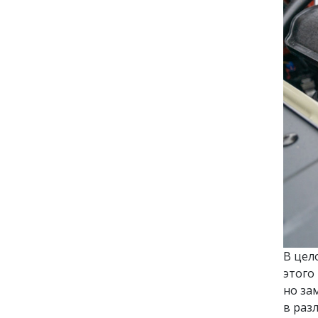
В цел
этого
но за
в раз