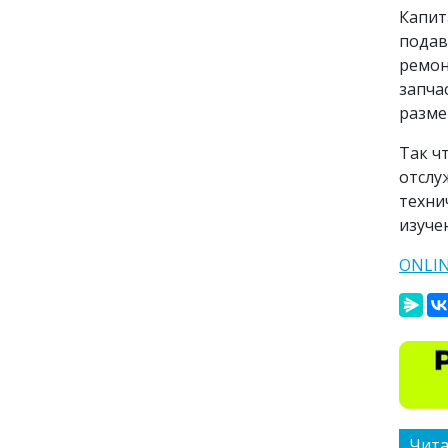
Капит
подав
ремон
запча
разме
Так ч
отслу
техни
изуче
ONLI
Чита