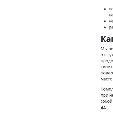
по
не
н
р
Ка
Мы ре
отслу
продо
капит
повер
место
Компл
при н
собой
д.).