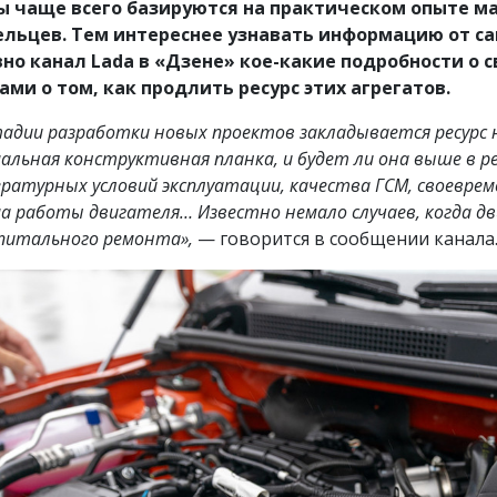
 чаще всего базируются на практическом опыте ма
льцев. Тем интереснее узнавать информацию от са
но канал Lada в «Дзене» кое-какие подробности о 
ами о том, как продлить ресурс этих агрегатов.
тадии разработки новых проектов закладывается ресурс н
альная конструктивная планка, и будет ли она выше в р
ратурных условий эксплуатации, качества ГСМ, своевре
а работы двигателя… Известно немало случаев, когда дви
апитального ремонта
»,
— говорится в сообщении канала