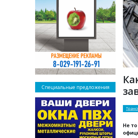
Ка
Специальные предложения
за
Транс
Не то
офици