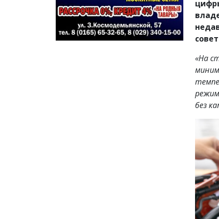
цифры
владе
недав
совет
«На с
миним
темпе
режим
без к