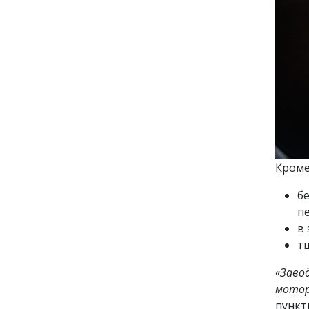
Кроме
б
пе
в
т
«Заво
мотор
пункт