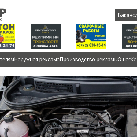
Ваканс
телям
Наружная реклама
Производство рекламы
О нас
Ко