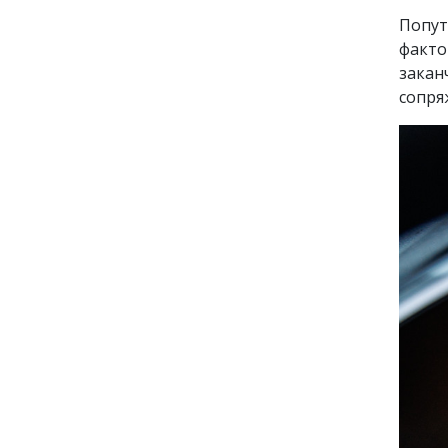
Попут
факто
закан
сопря