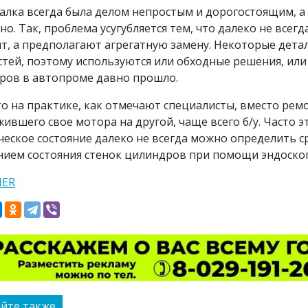
алка всегда была делом непростым и дорогостоящим, а 
но. Так, проблема усугубляется тем, что далеко не все
т, а предполагают агрегатную замену. Некоторые дета
стей, поэтому используются или обходные решения, или
ров в автопроме давно прошло.
то на практике, как отмечают специалисты, вместо ре
жившего свое мотора на другой, чаще всего б/у. Часто э
ческое состояние далеко не всегда можно определить сра
нием состояния стенок цилиндров при помощи эндоскоп
NER
йте также