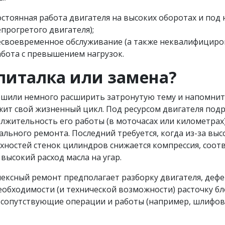
стоянная работа двигателя на высоких оборотах и под 
прогретого двигателя);
есвоевременное обслуживание (а также неквалифициров
абота с превышением нагрузок.
питалка или замена?
шили немного расширить затронутую тему и напомнить,
жит свой жизненный цикл. Под ресурсом двигателя под
лжительность его работы (в моточасах или километрах
ального ремонта. Последний требуется, когда из-за выс
хностей стенок цилиндров снижается компрессия, соот
 высокий расход масла на угар.
ексный ремонт предполагает разборку двигателя, дефе
еобходимости (и технической возможности) расточку бло
 сопутствующие операции и работы (например, шлифовку