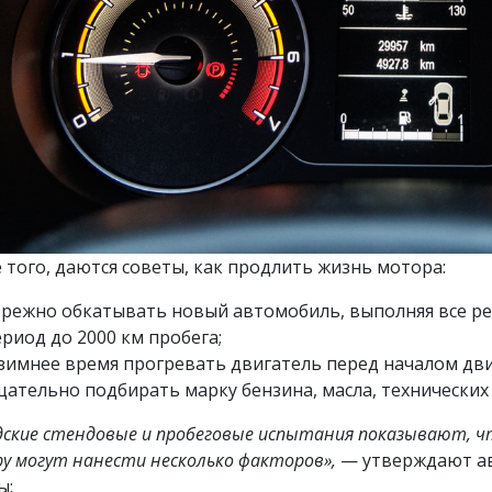
 того, даются советы, как продлить жизнь мотора:
ережно обкатывать новый автомобиль, выполняя все р
риод до 2000 км пробега;
 зимнее время прогревать двигатель перед началом дв
щательно подбирать марку бензина, масла, технических
дские стендовые и пробеговые испытания показывают, 
у могут нанести несколько факторов»,
— утверждают ав
ы: