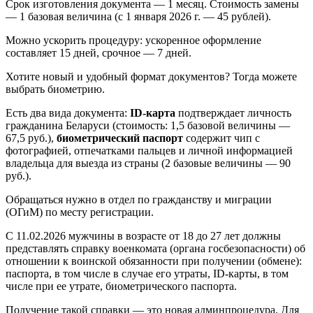
Срок изготовления документа — 1 месяц. Стоимость замены
— 1 базовая величина (с 1 января 2026 г. — 45 рублей).
Можно ускорить процедуру: ускоренное оформление
составляет 15 дней, срочное — 7 дней.
Хотите новый и удобный формат документов? Тогда можете
выбрать биометрию.
Есть два вида документа:
ID-карта
подтверждает личность
гражданина Беларуси (стоимость: 1,5 базовой величины —
67,5 руб.),
биометрический паспорт
содержит чип с
фотографией, отпечатками пальцев и личной информацией
владельца для выезда из страны (2 базовые величины — 90
руб.).
Обращаться нужно в отдел по гражданству и миграции
(ОГиМ) по месту регистрации.
С 11.02.2026 мужчины в возрасте от 18 до 27 лет должны
представлять справку военкомата (органа госбезопасности) об
отношении к воинской обязанности при получении (обмене):
паспорта, в том числе в случае его утраты, ID-карты, в том
числе при ее утрате, биометрического паспорта.
Получение такой справки — это новая админпроцедура. Для