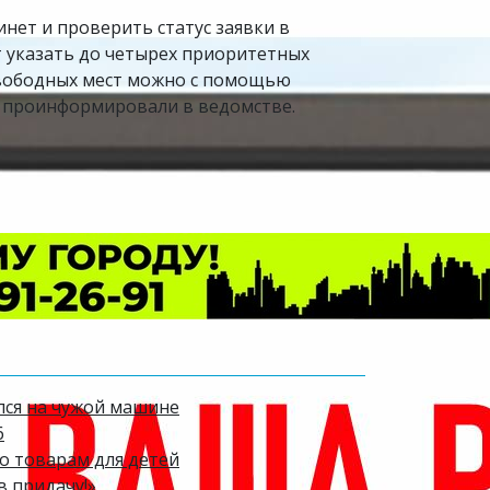
нет и проверить статус заявки в
 указать до четырех приоритетных
 свободных мест можно с помощью
- проинформировали в ведомстве.
лся на чужой машине
6
по товарам для детей
в придачу!»