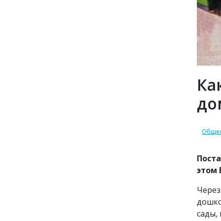
Ка
до
Общес
Поста
этом 
Через
дошко
сады,