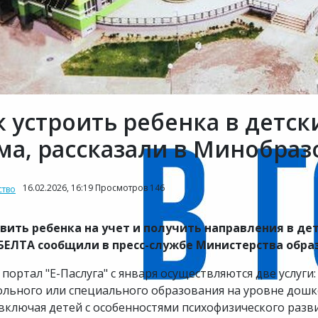
к устроить ребенка в детск
ма, рассказали в Минобраз
16.02.2026, 16:19 Просмотров 146
тво
вить ребенка на учет и получить направления в де
БЕЛТА сообщили в пресс-службе Министерства обра
 портал "Е-Паслуга" с января осуществляются две услуги
льного или специального образования на уровне дошк
 включая детей с особенностями психофизического разви