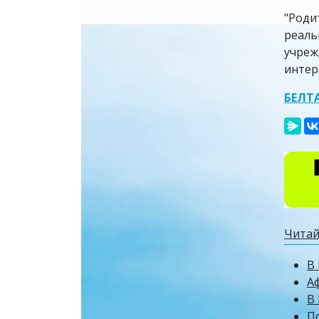
"Роди
реаль
учреж
интер
БЕЛТ
Читай
В
А
В 
П