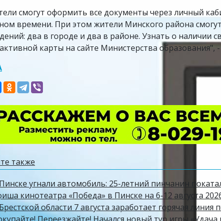
тели смогут оформить все документы через личный каби
ном времени. При этом жители Минского района смогут
дений: два в городе и два в районе. Узнать о наличии
активной карты на сайте Министерства образования", 
А
те также
 Пинске угнали автомобиль: 25-летний пинчанин поката
фиша кинотеатра «Победа» в Пинске на 6-12 августа 202
Брестской области 7 августа заработает горячая линия 
окупайте! Переезжайте! Начался новый тур игры «Удача 