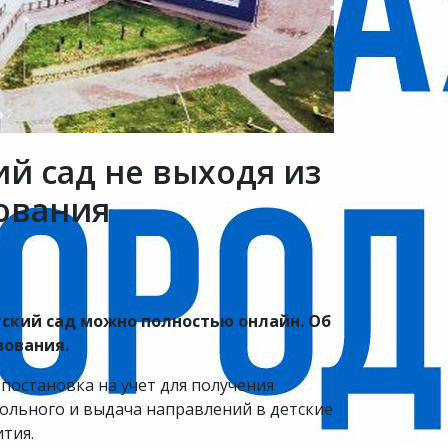
ий сад не выходя из
ования
тский сад можно полностью онлайн. Об
зования.
: постановка на учет для получения
ольного и выдача направлений в детские
тия.