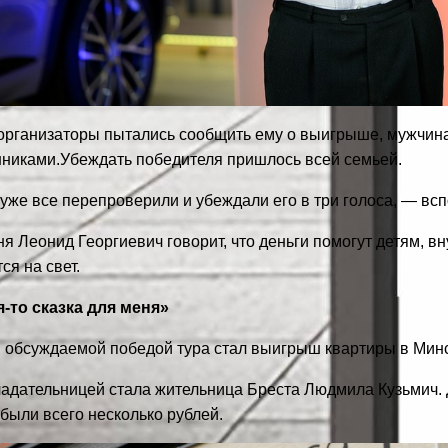
организаторы пытались сообщить ему о выигрыше, мужчина 
никами.
Убеждать победителя пришлось всей семьей.
же все перепроверили и убеждали его в три голоса, — всп
я Леонид Георгиевич говорит, что деньги помогут детям, в
ся на свет.
я-то сказка для меня»
 обсуждаемой победой тура стал выигрыш квартиры в Минс
ладательницей стала жительница Бреста Людмила Кузьмич.
были всего несколько рублей.