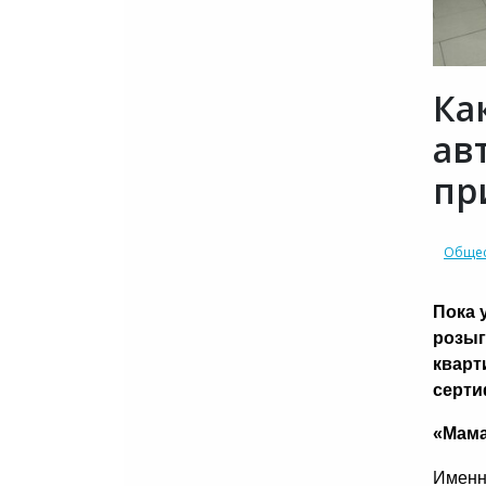
Ка
ав
пр
Общес
Пока 
розыг
кварт
серти
«Мама
Именн