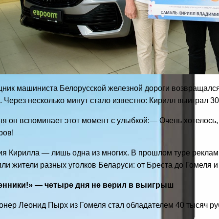
ник машиниста Белорусской железной дороги возвращался 
. Через несколько минут стало известно: Кирилл выиграл 30
я он вспоминает этот момент с улыбкой:
— Очень хотелось,
ров!
ия Кирилла — лишь одна из многих. В прошлом туре реклам
ли жители разных уголков Беларуси: от Бреста до Гомеля 
нники!» — четыре дня не верил в выигрыш
нер Леонид Пырх из Гомеля стал обладателем 40 тысяч руб