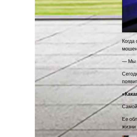
Когда 
мошен
— Мы у
Сегодн
появит
«Кака
Самой
Ее об
жизни 