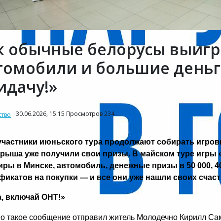
к обычные белорусы выигр
томобили и большие деньги
идачу!»
30.06.2026, 15:15 Просмотров 234
тво
участники июньского тура продолжают собирать игро
рыша уже получили свои призы. В майском туре игры 
иры в Минске, автомобиль, денежные призы в 50 000, 40 
фикатов на покупки — и все они уже нашли своих счас
, включай ОНТ!»
о такое сообщение отправил житель Молодечно Кирилл Сам