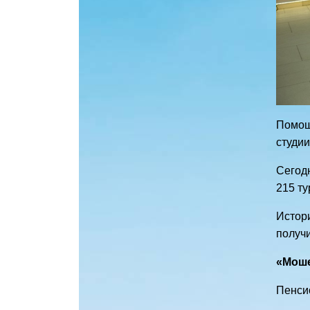
Помощ
студии
Сегодн
215 ту
Истор
получи
«Моше
Пенсио