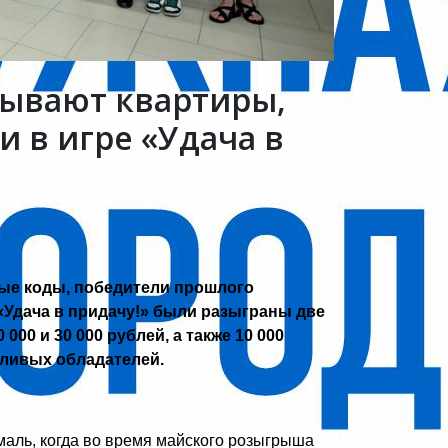
ывают квартиры,
 в игре «Удача в
вые коды, победители прошлого
«Удача в придачу!» были разыграны две
000 и 30 000 рублей, а также 10 000
тливых обладателей.
аль, когда во время майского розыгрыша