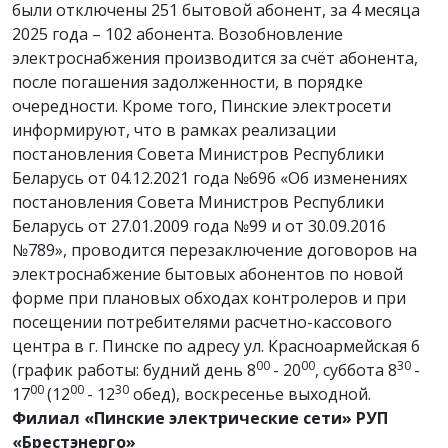
были отключены 251 бытовой абонент, за 4 месяца
2025 года – 102 абонента. Возобновление
электроснабжения производится за счёт абонента,
после погашения задолженности, в порядке
очередности. Кроме того, Пинские электросети
информируют, что в рамках реализации
постановления Совета Министров Республики
Беларусь от 04.12.2021 года №696 «Об изменениях
постановления Совета Министров Республики
Беларусь от 27.01.2009 года №99 и от 30.09.2016
№789», проводится перезаключение договоров на
электроснабжение бытовых абонентов по новой
форме при плановых обходах контролеров и при
посещении потребителями расчетно-кассового
центра в г. Пинске по адресу ул. Красноармейская 6
00
00
30
(график работы: будний день 8
- 20
, суббота 8
-
00
00
30
17
(12
- 12
обед), воскресенье выходной.
Филиал «Пинские электрические сети» РУП
«Брестэнерго»