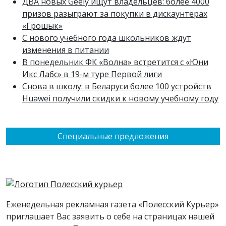
ДВА новых Geely ищут владельцев: более 4000
призов разыграют за покупки в дискаунтерах
«Грошык»
С нового учебного года школьников ждут
изменения в питании
В понедельник ФК «Волна» встретится с «Юни
Икс Лабс» в 19-м туре Первой лиги
Снова в школу: в Беларуси более 100 устройств
Huawei получили скидки к новому учебному году
Специальные предложения
Еженедельная рекламная газета «Полесский Курьер»
приглашает Вас заявить о себе на страницах нашей