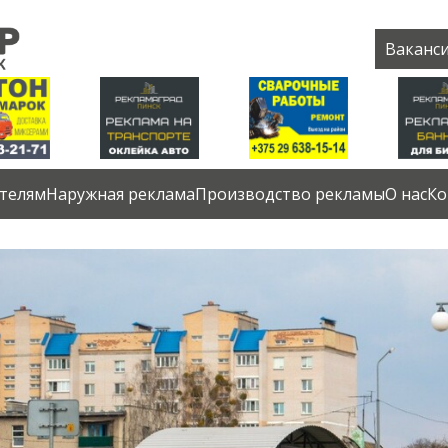
Ваканс
телям
Наружная реклама
Производство рекламы
О нас
Ко