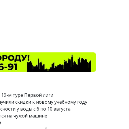
 19-м туре Первой лиги
лучили скидки к новому учебному году
ости у воды с 6 по 10 августа
лся на чужой машине
6