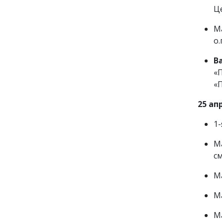
Це
М
о.
В
«
«
25 ап
1-
Ма
см
Ма
М
М