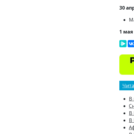
30 ап
М
1 мая
Чита
В
Сн
В 
В
А