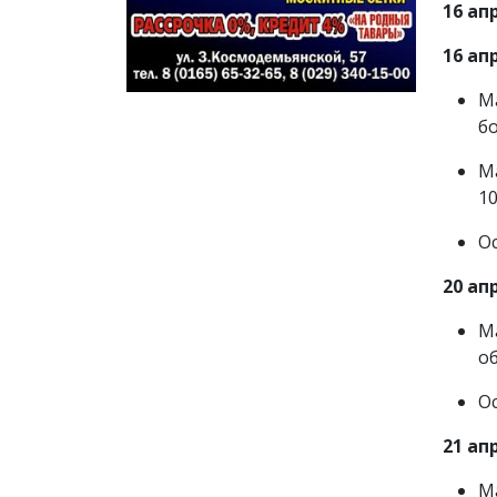
16 ап
16 ап
М
бо
М
10
О
20 ап
М
о
О
21 ап
М