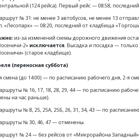
нтральной (124 рейса). Первый рейс — 08:58, последний
аршрут № 31: не менее 3 автобусов, не менее 13 отправ
п. «Лесопарк» — 08:20, последний от кладбища «Торгоши
ажно:
из-за изменений схемы дорожного движения ост
Посеничи-2»
исключается
. Высадка и посадка — тольк
Посеничи» (старое кладбище).
реля (переносная суббота)
я смена (до 14:00) — по расписанию рабочего дня, 2-я с
ршруты № 16, 17, 18, 28, 29, 44 — по расписанию рабоче
ены на час раньше).
ршруты № 8, 25, 25А, 25Б, 26, 31, 34, 43 — по расписанию
аршруты № 30, 46, 47 — отменены.
аршрут № 24 — без рейсов от «Микрорайона Западный» в 