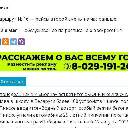
реля
аршрут № 16 — рейсы второй смены на час раньше.
 и 9 мая
— обслуживание по расписанию воскресенья.
йте также
 понедельник ФК «Волна» встретится с «Юни Икс Лабс» в
ова в школу: в Беларуси более 100 устройств Huawei по
Пинске вводится «Водный дозор»: особый режим безопасн
 Пинске угнали автомобиль: 25-летний пинчанин поката
фиша кинотеатра «Победа» в Пинске на 6-12 августа 202