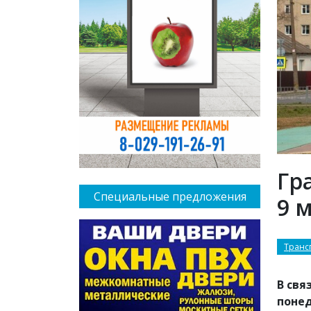
Гр
Специальные предложения
9 
Транс
В свя
понед