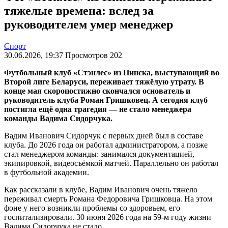
тяжелые времена: вслед за
руководителем умер менеджер
Спорт
30.06.2026, 19:37 Просмотров 202
Футбольный клуб «Стэнлес» из Пинска, выступающий во
Второй лиге Беларуси, переживает тяжёлую утрату. В
конце мая скоропостижно скончался основатель и
руководитель клуба Роман Гришковец. А сегодня клуб
постигла ещё одна трагедия — не стало менеджера
команды Вадима Сидорчука.
Вадим Иванович Сидорчук с первых дней был в составе
клуба. До 2026 года он работал администратором, а позже
стал менеджером команды: занимался документацией,
экипировкой, видеосъёмкой матчей. Параллельно он работал
в футбольной академии.
Как рассказали в клубе, Вадим Иванович очень тяжело
переживал смерть Романа Федоровича Гришковца. На этом
фоне у него возникли проблемы со здоровьем, его
госпитализировали. 30 июня 2026 года на 59-м году жизни
Вадима Сидорчука не стало.