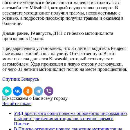
обгоне не убедился в безопасности маневра и столкнулся с
автомобилем Мitsubishi, который осуществлял разворот. В
результате мотоциклист получил травмы, несовместимые с
жизнью, а подросток-пассажир получил травмы и оказался в
больнице.
Днями ранее, 19 августа, ДТП с гибелью мотоциклиста
произошло в Гродно.
Предварительно установлено, что 35-летняя водитель Peugeot
выезжала с жилой зоны на улицу Отечественную. В этот
момент слева двигался Kawasaki, который столкнулся с
автомобилем. Удар произошел в левую сторону легковушки,
от чего 31-летний мотоциклист погиб на месте происшествия.
Спутник Беларусь
Читайте также
УВД Брестского облисполкома опровергло информацию
о запрете движения мотоциклов в ночное время в
Пинске
В Пинске ограничат ночное движение мотоциклов на