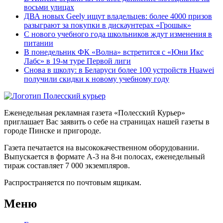
восьми улицах
ДВА новых Geely ищут владельцев: более 4000 призов
разыграют за покупки в дискаунтерах «Грошык»
С нового учебного года школьников ждут изменения в
питании
В понедельник ФК «Волна» встретится с «Юни Икс
Лабс» в 19-м туре Первой лиги
Снова в школу: в Беларуси более 100 устройств Huawei
получили скидки к новому учебному году
Еженедельная рекламная газета «Полесский Курьер»
приглашает Вас заявить о себе на страницах нашей газеты в
городе Пинске и пригороде.
Газета печатается на высококачественном оборудовании.
Выпускается в формате А-3 на 8-и полосах, еженедельный
тираж составляет 7 000 экземпляров.
Распространяется по почтовым ящикам.
Меню