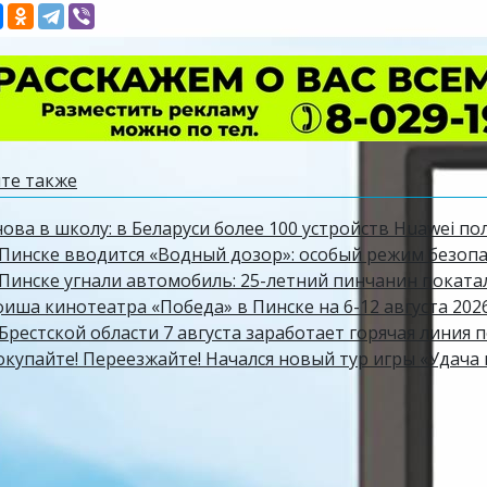
те также
ова в школу: в Беларуси более 100 устройств Huawei по
Пинске вводится «Водный дозор»: особый режим безопасн
 Пинске угнали автомобиль: 25-летний пинчанин поката
фиша кинотеатра «Победа» в Пинске на 6-12 августа 202
Брестской области 7 августа заработает горячая линия 
окупайте! Переезжайте! Начался новый тур игры «Удача 