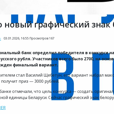
о новый графический знак 
03.01.2026, 16:55 Просмотров 167
с
нальный банк определил победителя в конкурсе н
усского рубля. Участников всего было 2700, на осн
ржден финальный вариант.
ителем стал Василий Щебетун, его вариант набрал мак
 получит приз — 3000 рублей.
банке отмечали, что цель конкурса — создать оригин
ной единицы Беларуси. Сейчас графический знак белорус
NER