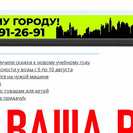
лучили скидки к новому учебному году
ости у воды с 6 по 10 августа
лся на чужой машине
6
по товарам для детей
в придачу!»