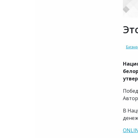
Эт
Бизне
Нацио
белор
утве
Побед
Автор
В Нац
денеж
ONLI