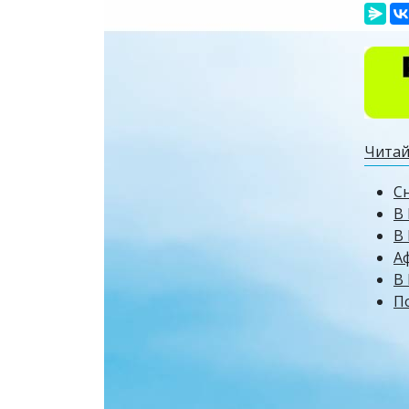
Читай
Сн
В 
В
А
В 
П