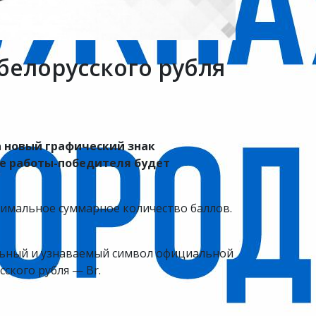
белорусского рубля
а новый графический знак
ове работы-победителя будет
симальное суммарное количество баллов.
альный и узнаваемый символ официальной
ского рубля — Br.