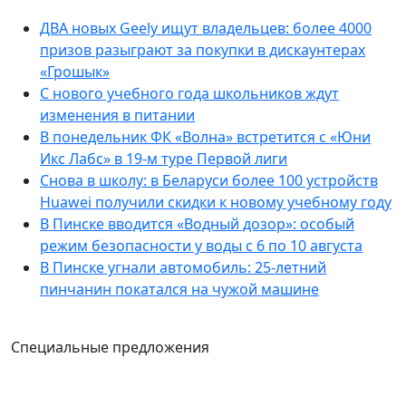
ДВА новых Geely ищут владельцев: более 4000
призов разыграют за покупки в дискаунтерах
«Грошык»
С нового учебного года школьников ждут
изменения в питании
В понедельник ФК «Волна» встретится с «Юни
Икс Лабс» в 19-м туре Первой лиги
Снова в школу: в Беларуси более 100 устройств
Huawei получили скидки к новому учебному году
В Пинске вводится «Водный дозор»: особый
режим безопасности у воды с 6 по 10 августа
В Пинске угнали автомобиль: 25-летний
пинчанин покатался на чужой машине
Специальные предложения