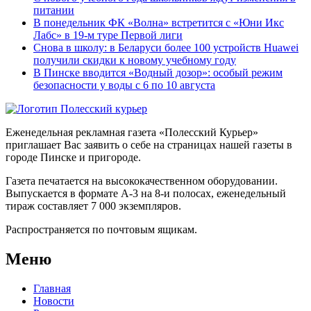
питании
В понедельник ФК «Волна» встретится с «Юни Икс
Лабс» в 19-м туре Первой лиги
Снова в школу: в Беларуси более 100 устройств Huawei
получили скидки к новому учебному году
В Пинске вводится «Водный дозор»: особый режим
безопасности у воды с 6 по 10 августа
Еженедельная рекламная газета «Полесский Курьер»
приглашает Вас заявить о себе на страницах нашей газеты в
городе Пинске и пригороде.
Газета печатается на высококачественном оборудовании.
Выпускается в формате А-3 на 8-и полосах, еженедельный
тираж составляет 7 000 экземпляров.
Распространяется по почтовым ящикам.
Меню
Главная
Новости