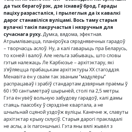
да тых берагоў рэк, дзе існаваў брод. Гарады
паціху разрасталіся, і прылеглыя да іх кавалкі
дарог станавіліся вуліцамі. Вось таму старыя
вулачкі такія пакручастыя і нязручныя для
сучаснага руху.
Думка, вядома, эфектная.
Атрымліваецца, планіроўка сярэднявечных гарадоў
– творчасць аслоў. Ну, а калі гаварыць пра Беларусь,
то коней і валоў. Але нельга забываць, што словы
гэтыя належаць Ле Карбюзье – архітэктару, які
з’яўляецца прабацькам архітэктуры ХХ стагоддзя.
Менавіта ён у сваім так званым “мадулёры”
распрацаваў і зрабіў стандартам дзвярныя праёмы ў
60 і 90 сантыметраў шырынёй, столі па 2,5 метры.
Гэта ён увёў вольную забудову гарадоў, калі дамы
стаяць паасобку ў сярэдзіне квартала, а не
шчыльнай сцяной уздоўж вуліцы. Канечне ж, славуты
архітэктар крыху схлусіў. Старыя дарогі пракладалі
не аслы, а іх пагоншчыкі. Гэта яны вялі жывёл з