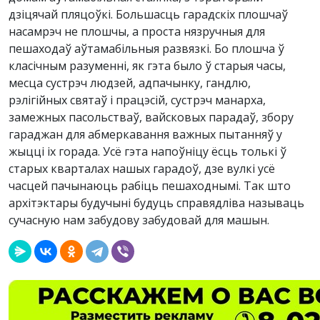
дзіцячай пляцоўкі. Большасць гарадскіх плошчаў
насамрэч не плошчы, а проста нязручныя для
пешаходаў аўтамабільныя развязкі. Бо плошча ў
класічным разуменні, як гэта было ў старыя часы,
месца сустрэч людзей, адпачынку, гандлю,
рэлігійных святаў і працэсій, сустрэч манарха,
замежных пасольстваў, вайсковых парадаў, збору
гараджан для абмеркавання важных пытанняў у
жыцці іх горада. Усё гэта напоўніцу ёсць толькі ў
старых кварталах нашых гарадоў, дзе вулкі усё
часцей пачынаюць рабіць пешаходнымі. Так што
архітэктары будучыні будуць справядліва называць
сучасную нам забудову забудовай для машын.