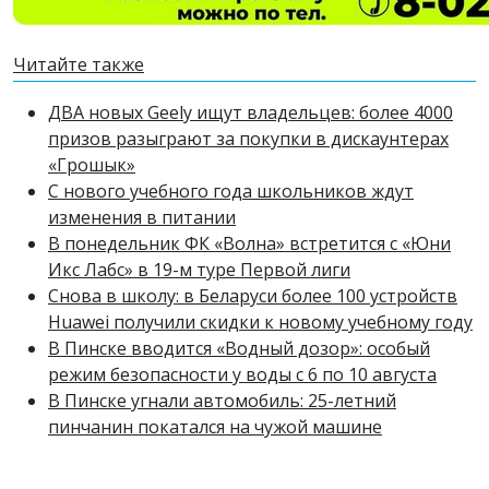
Читайте также
ДВА новых Geely ищут владельцев: более 4000
призов разыграют за покупки в дискаунтерах
«Грошык»
С нового учебного года школьников ждут
изменения в питании
В понедельник ФК «Волна» встретится с «Юни
Икс Лабс» в 19-м туре Первой лиги
Снова в школу: в Беларуси более 100 устройств
Huawei получили скидки к новому учебному году
В Пинске вводится «Водный дозор»: особый
режим безопасности у воды с 6 по 10 августа
В Пинске угнали автомобиль: 25-летний
пинчанин покатался на чужой машине