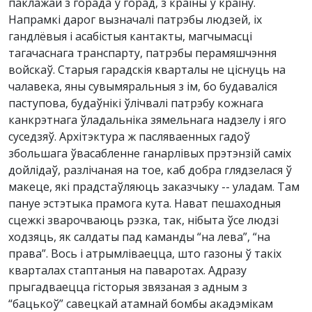
паклажай з горада ў горад, з краіны ў краіну.
Напрамкі дарог вызначалі патрэбы людзей, іх
гандлёвыя і асабістыя кантакты, магчымасці
тагачаснага транспарту, патрэбы перамяшчэння
войскаў. Старыя гарадскія кварталы не ціснуць на
чалавека, яны сувымяральныя з ім, бо будаваліся
паступова, будаўнікі ўлічвалі патрэбу кожнага
канкрэтнага ўладальніка зямельнага надзелу і яго
суседзяў. Архітэктура ж пасляваенных гадоў
збольшага ўвасабленне ганарлівых прэтэнзій саміх
дойлідаў, разлічаная на тое, каб добра глядзелася ў
макеце, які прадстаўляюць заказчыку -- уладам. Там
пануе эстэтыка прамога кута. Нават пешаходныя
сцежкі зварочваюць рэзка, так, нібыта ўсе людзі
ходзяць, як салдаты пад каманды “на лева”, “на
права”. Вось і атрымліваецца, што газоны ў такіх
кварталах стаптаныя на паваротах. Адразу
прыгадваецца гісторыя звязаная з адным з
“бацькоў” савецкай атамнай бомбы акадэмікам