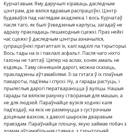
Курчатавым. Яму даручылі кіраваць даследчым
цэнтрам, дзе вяліся ядравыя распрацоўкі. Цэнтр
будаваўся пад наглядам акадэміка. І вось Курчатаў
пасля таго, як былі ўзведзеныя карпусы, загадаў не
адразу пракладаць пешаходныя сцежкі. Праз нейкі
час сцежкі ў даследчым цэнтры азначыліся,
супрацоўнікі пратапталі іх, калі хадзілі па тэрыторыі.
Вось тады на іх і паклалі асфальт. Пасля чаго ніхто
газоны не таптаў. Цяпер на аслах, конях амаль не
ездзяць. Таму сённяшнія дарогі, можна сказаць,
пракладзены аўтамабілямі. З-за гэтага ў іх плаўныя
павароты, пад’ёмы і спускі. Ну, а гарады растуць, і
прылеглыя дарогі ператвараюцца ў вуліцы. Нашыя
гарады па вялікім рахунку створаныя для машын, а
не для людзей. Параўнайце вузкія ходнікі каля
пад’ездаў, на якіх не размінуцца з сустрэчным
дзіцячым вазком, з даволі шырокім дваравым
праездам. Параўнайце плошчу, якую займае побач з
домам аўтамабільная стаянка, з тэрыторыяй