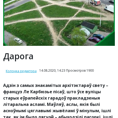
Дарога
14.08.2020, 14:23 Просмотров 1900
Колонка редактора
Адзін з самых знакамітых архітэктараў свету –
француз Ле Карбюзье пісаў, што ўсе вуліцы
старых еўрапейскіх гарадоў пракладзеныя
літаральна асламі. Маўляў, аслы, якія былі
асноўнымі цяглавымі жывёламі ў мінулым, ішлі
так, як ім было лягчэй – абыходзілі пагоркі, ішлі