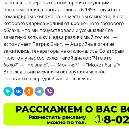
заполнять инертным газом, препятствующим
воспламенению паров топлива. «В 1993 году я был
командиром экипажа на 37-местном самолете, в нос
которого ударила молния от крошечного грозового
облака. Что мы почувствовали и услышали? Еле
заметную вспышку и едва различимый толчок, —
вспоминает Патрик Смит, — Аварийные огни не
зажигались, генераторы не отключались. Со вторым
пилотом у нас состоялся такой диалог: "Что это
было?" — "Не знаю". — "Молния?" — "Может быть"».
Впоследствии механики обнаружили черное
пятнышко в передней части фюзеляжа.