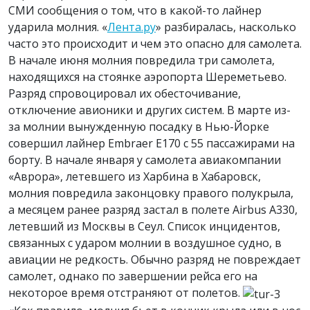
СМИ сообщения о том, что в какой-то лайнер
ударила молния. «
Лента.ру
» разбиралась, насколько
часто это происходит и чем это опасно для самолета.
В начале июня молния повредила три самолета,
находящихся на стоянке аэропорта Шереметьево.
Разряд спровоцировал их обесточивание,
отключение авионики и других систем. В марте из-
за молнии вынужденную посадку в Нью-Йорке
совершил лайнер Embraer E170 с 55 пассажирами на
борту. В начале января у самолета авиакомпании
«Аврора», летевшего из Харбина в Хабаровск,
молния повредила законцовку правого полукрыла,
а месяцем ранее разряд застал в полете Airbus A330,
летевший из Москвы в Сеул. Список инцидентов,
связанных с ударом молнии в воздушное судно, в
авиации не редкость. Обычно разряд не повреждает
самолет, однако по завершении рейса его на
некоторое время отстраняют от полетов.