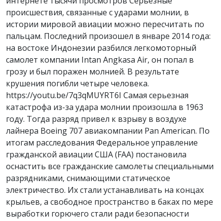
интернете тысячи просмотров Серьезные
происшествия, связанные с ударами молнии, в
истории мировой авиации можно пересчитать по
пальцам. Последний произошел в январе 2014 года:
на востоке Индонезии разбился легкомоторный
самолет компании Intan Angkasa Air, он попал в
грозу и был поражен молнией. В результате
крушения погибли четыре человека.
https://youtu.be/7q3qMUYRT6I Самая серьезная
катастрофа из-за удара молнии произошла в 1963
году. Тогда разряд привел к взрыву в воздухе
лайнера Boeing 707 авиакомпании Pan American. По
итогам расследования Федеральное управление
гражданской авиации США (FAA) постановила
оснастить все гражданские самолеты специальными
разрядниками, снимающими статическое
электричество. Их стали устанавливать на концах
крыльев, а свободное пространство в баках по мере
выработки горючего стали ради безопасности