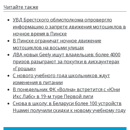
Читайте также
УВД Брестского облисполкома опровергло
информацию о запрете движения мотоциклов в
ночное время в Пинске
В Пинске ограничат ночное движение
мотоциклов на восьми улицах
ДВА новых Geely ищут владельцев: более 4000
призов разыграют за покупки в дискаунтерах
«Грошык»
С нового учебного года школьников ждут
изменения в питании
В понедельник ФК «Волна» встретится с «Юни
Икс Лабс» в 19-м туре Первой лиги
Снова в школу: в Беларуси более 100 устройств
Huawei получили скидки к новому учебному году