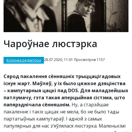
Чароўнае люстэрка
28.07.2020, 11:01 Просмотров 1157
Колонка редактора
Сярод пакалення сённяшніх трыццацігадовых
існуе жарт. Маўляў, у іх было цяжкое дзяцінства
– кампутарныя цацкі пад DOS. Для маладзейшых
патлумачу, гэта такая аперцыйная сістэма, што
папярэднічала сённяшнім.
Ну, а старэйшае
пакаленне і такіх цацак не мела, бо не было тады
партатыўных кампутараў. І адной з самых
папулярных для нас з’яўлялася люстэрка. Маленькімі