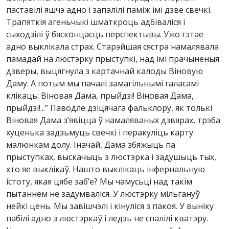
паставілі яшчэ адно і запалілі паміж імі дзве свечкі.
Трапяткія агеньчыкі шматкроць адбіваліся і
сыходзілі ў бясконцасць перспектывы. Ужо гэтае
адно выклікала страх. Старэйшая сястра намалявала
памадай на люстэрку прыступкі, над імі прачыненыя
дзверы, выцягнула з картачнай калоды Віновую
Даму. А потым мы пачалі замагільнымі галасамі
клікаць: Віновая Дама, прыйдзі! Віновая Дама,
прыйдзі!...” Паводле дзіцячага фальклору, як толькі
Віновая Дама з’явіцца ў намаляваных дзвярах, трэба
хуценька задзьмуць свечкі і перакуліць карту
малюнкам долу. Іначай, Дама збяжыць па
прыступках, выскачыць з люстэрка і задушыць тых,
хто яе выклікаў. Нашто выклікаць інфернальную
істоту, якая цябе заб’е? Мы чамусьці над такім
пытаннем не задумваліся. У люстэрку мільгануў
нейкі цень. Мы завішчэлі і кінуліся з пакоя. У выніку
пабілі адно з люстэркаў і ледзь не спалілі кватэру.