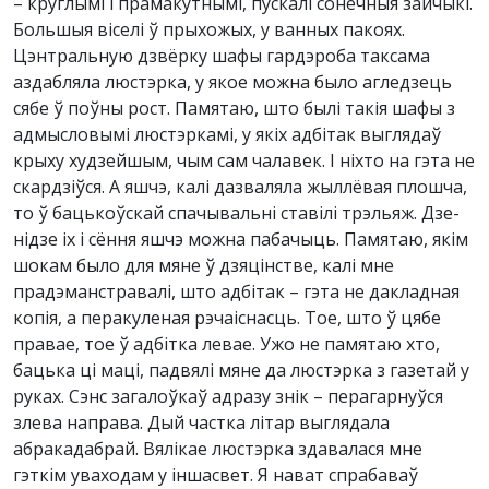
– круглымі і прамакутнымі, пускалі сонечныя зайчыкі.
Большыя віселі ў прыхожых, у ванных пакоях.
Цэнтральную дзвёрку шафы гардэроба таксама
аздабляла люстэрка, у якое можна было агледзець
сябе ў поўны рост. Памятаю, што былі такія шафы з
адмысловымі люстэркамі, у якіх адбітак выглядаў
крыху худзейшым, чым сам чалавек. І ніхто на гэта не
скардзіўся. А яшчэ, калі дазваляла жыллёвая плошча,
то ў бацькоўскай спачывальні ставілі трэльяж. Дзе-
нідзе іх і сёння яшчэ можна пабачыць. Памятаю, якім
шокам было для мяне ў дзяцінстве, калі мне
прадэманстравалі, што адбітак – гэта не дакладная
копія, а перакуленая рэчаіснасць. Тое, што ў цябе
правае, тое ў адбітка левае. Ужо не памятаю хто,
бацька ці маці, падвялі мяне да люстэрка з газетай у
руках. Сэнс загалоўкаў адразу знік – перагарнуўся
злева направа. Дый частка літар выглядала
абракадабрай. Вялікае люстэрка здавалася мне
гэткім уваходам у іншасвет. Я нават спрабаваў