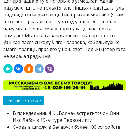
Цяпер згадваю тую гісторыю з усмешкай. Аднак,
разумею, што не толькі я, але і іншыя людзі дагэтуль
падсвядома верым, хоць і не прызнаемся сабе ў тым,
што люстэрка для нас – уваход у іншасвет. Іначай,
чаму мы завешваем люстэркі ў хаце, калі нехта
памірае? Мы проста закрываем гэты партал, што
ўзнікае пасля сыходу ў яго чалавека, каб злыдухі не
змаглі трапіць праз яго ў наш свет. Толькі цяпер гэта
не вера, а традыцыя.
Читайте также
В понедельник ФК «Волна» встретится с «Юни
Икс Лабс» в 19-м туре Первой лиги
Снова в школу: в Беларуси более 100 устройств