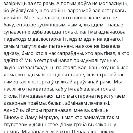
зазірнуць за яго раму. А потым доўга не мог заснуць,
бо ўяўляў сабе, што робіць зараз мой залюстэркавы
двайнік. Мне здавалася, што цяпер, калі я яго не
бачу, ён жыве зусім іншым, чым я, жыццём. І нашае
супадзенне адбываецца толькі, калі мы адначасова
падыходзім да люстэрка і глядзім адзін на аднаго. І
самым пакутлівым пытаннем, на якое не існавала
адказу, было: хто з нас сапраўдны, хто арыгінал, а хто
адбітак? Мы з сёстрамі нават прыдумалі гульню,
якую назвалі “хадзіць па столі”. Калі бацькоў не было
дома, мы здымалі са сцяны старое, яшчэ трафейнае
нямецкае люстэрка ў цяжкай драўлянай раме. Мы
насілі яго па кватэры, каб у ім адбівалася толькі
столь. Нам здавалася, што мы старана пераступаем
дзвярныя праёмы, бэлькі, абмінаем лямпачкі.
Аднойчы сёстры прапанавалі мне выклікаць
Віновую Даму. Мяркую, шмат хто займаўся такім
глупствам у дзяцінстве. Даму трэба выклікаць у
цемры. Мы занавесілі вакно. Перад люстэркам