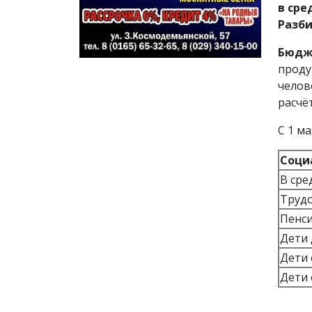
в сре
Разби
Бюдж
проду
челов
расчё
С 1 м
Соци
В сре
Трудо
Пенс
Дети 
Дети 
Дети 