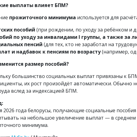
кие выплаты влияет БПМ?
ение
прожиточного минимума
используется для расчёт
ских пособий
(при рождении, по уходу за ребёнком и др
обий по уходу за инвалидами I группы, а также за 
иальных пенсий
(для тех, кто не заработал на трудов
лат и надбавок к пенсиям по возрасту
(например, о
зменится размер пособий?
льку большинство социальных выплат привязаны к БПМ
ициенты, их рост произойдёт автоматически. Обычно 
уда вслед за индексацией БПМ.
д:
ая 2026 года белорусы, получающие социальные пособия 
итывать на небольшое увеличение выплат — в среднем н
точного минимума.