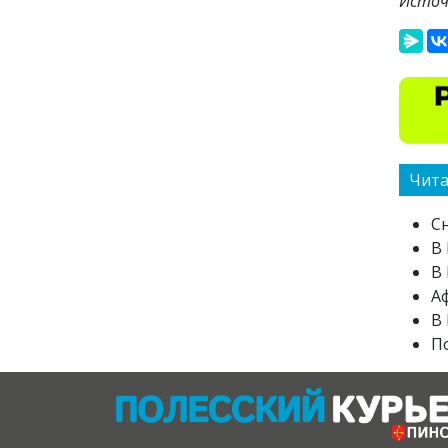
Источ
Чита
Сн
В 
В
А
В 
П