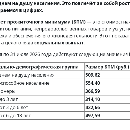
днем на душу населения. Это повлечёт за собой рос
раемся в цифрах.
ет прожиточного минимума (БПМ)
— это стоимостна
ктов питания, непродовольственных товаров и услуг, 
ека и обеспечения его жизнедеятельности. Этот показат
та целого ряда
социальных выплат
.
ая по 31 июля 2026 года действуют следующие значения
ально-демографическая группа
Размер БПМ (руб.)
днем на душу населения
509,62
способное население
554,40
ионеры
366,59
до 3 лет
314,10
от 3 до 6 лет
422,66
от 6 до 18 лет
497,59