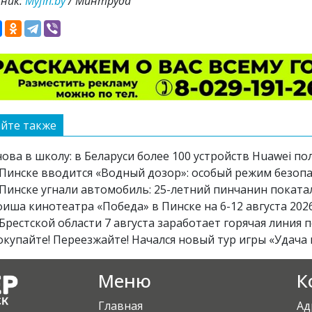
ник:
Myfin.by
/ Минтруда
йте также
ова в школу: в Беларуси более 100 устройств Huawei по
Пинске вводится «Водный дозор»: особый режим безопасн
 Пинске угнали автомобиль: 25-летний пинчанин поката
фиша кинотеатра «Победа» в Пинске на 6-12 августа 202
Брестской области 7 августа заработает горячая линия 
окупайте! Переезжайте! Начался новый тур игры «Удача 
Меню
К
Главная
Ад