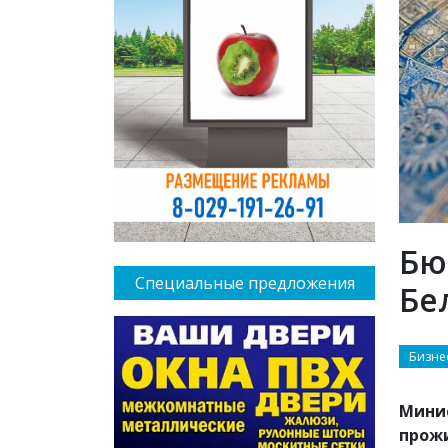
Бю
Специальные предложения
Бе
Бизне
Мини
прожи