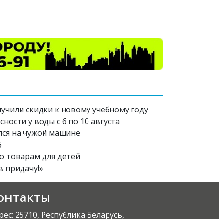
лучили скидки к новому учебному году
ости у воды с 6 по 10 августа
лся на чужой машине
6
по товарам для детей
в придачу!»
онтакты
рес: 25710, Республика Беларусь,