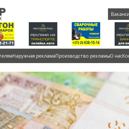
Ваканс
телям
Наружная реклама
Производство рекламы
О нас
Ко