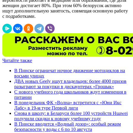
вероятности работает в медицине или образовании, где доля
женщин достигает 80%. При этом 60% белорусок активно
ищут дополнительную занятость, совмещая основную работу
с подработками.
Читайте также
В Пинске ограничат ночное движение мотоциклов на
восьми улицах
ДВА новых Geely ищут владельцев: более 4000 призов
разыграют за покупки в дискаунтерах «Грошык»
С нового учебного года школьников ждут изменения в
питании
В понедельник ФК «Волна» встретится с «Юни Икс
Лабс» в 19-м туре Первой лиги
Снова в школу: в Беларуси более 100 устройств Huawei
получили скидки к новому учебному году
В Пинске вводится «Водный дозор»: особый режим
безопасности у воды с 6 по 10 августа