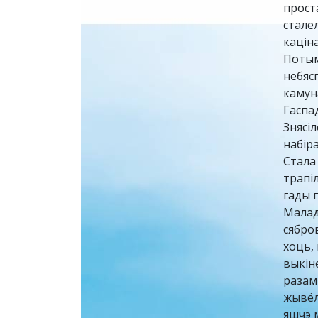
прост
сталел
каціна
Потым
небясп
камуна
Гаспа
Знясі
набіра
Стала 
трапі
гады 
Малад
сябро
хоць,
выкіне
разам 
жывёл,
яшчэ 