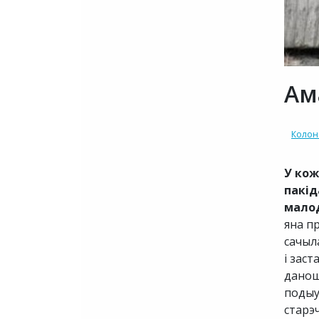
Ам
Колон
У кож
пакід
малод
яна п
сачыл
і зас
данош
подыум
старэ