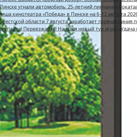
 Пинске угнали автомобиль: 25-летний пинчанин поката
фиша кинотеатра «Победа» в Пинске на 6-12 августа 202
Брестской области 7 августа заработает горячая линия 
окупайте! Переезжайте! Начался новый тур игры «Удача 