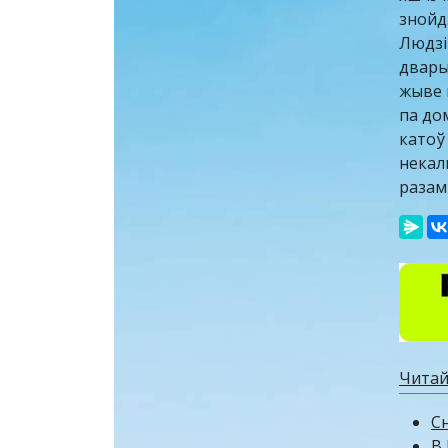
знойд
Людзі
двары
жыве 
па до
катоў
некаль
разам 
Читай
Сн
В 