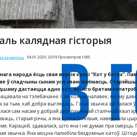
аль калядная гісторыя
04.01.2020, 20:59 Просмотров 1065
ка редактора
нага народа ёсць свая версія казкі “Кот у ботах”. П
ае ў спадчыны сынам усю сваю маёмасць. Старэйшы 
шаму дастаецца адно кот, які яго братам непатрэ
рацавала на тэлебачанні. І, як кожны чалавек, якому дав
а за тым, каб добра выглядаць. Гэтая звычка засталася ў
талася сам насам у добрай двухпакаёвай сталічнай кват
ваць, старыя рэчы, а яна купляла новыя, наведвала цырул
е. Карацей, здавалася, што яна і не думае пра смерць. П
чая звычка. Яна моцна палюбіла бяздомных катоў. Штодня