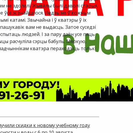
м не здолелі. Жывёлы былі даволі старыя.
е ўсё ж знайшлося. Ледзь не ў кожным
мі катамі. Звычайна і ў кватэры ў іх
пашукавік вам не выдасць. Затое суседзі
спытаць людзей. І за пару дзён усе пяць
ыцы расчуліла сэрцы бабуль. Мяркую,
 спадчыннікам кватэра пераходзіць толькі
лучили скидки к новому учебному году
ости у воды с 6 по 10 августа