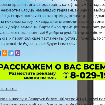
зеныя праз інтэрнэт, прыстроіць катоў новым гаспадара
 неахвотна бяруць немаладых гадаванцаў. Аднак, выйсц
 ёсць старая жанчына, якая корміць, апякуецца бяздомны
па некалькі катоў. Іх каардынаты аніводны кампутарны 
ме іх добра ведаюць. Варта было прайсціся па дварах, ра
 аказаліся прыстроенымі ў добрыя рукі. Гісторыя нябожч
кі з іх перапісалі свае тастаменты, уставілі пункт, што
з катамі. Не будзе іх – не будзе і кватэры.
те также
ова в школу: в Беларуси более 100 устройств Huawei по
Пинске вводится «Водный дозор»: особый режим безопасн