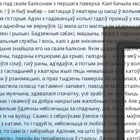
а пад сваім балконам з першага паверха. Калі бачыла хв
і. І ў іх быў выбар – застацца ў кватэры ці сысці ў вол
я гісторыя. Адзін з гадаванцаў колькі гадоў пражыў у ква
 аднойчы не вярнуўся. Ці мала што магло з ім здарыцца?
екі і рызыкі. Бадзяжныя сабакі, машыны, людзі з садысцк
льныя службы. І вось, калі з дня знікнення ката мінула ў
дыня знайшла яго на сваім балконе. Якім цудам ён здоле
лены, падраны кіпцюрамі да крыві, галодны -- ён не меў 
ўся сілаў, гаіў раны, ад’ядаўся, а потым зноў сышоў у 
з гаспадыняй у кватэры жылі пяць немаладых ужо катоў. І
ла ў рэанімацыю, а праз тыдзень памерла. Як аказалася, 
паспела скласці тастамент-запавет, паводле якога сталіч
ы мужчына, здавалася спачатку, усё зрабіў, як мае быць.
вак і сваякоў за добра накрытым жалобным сталом. Але 
 вельмі ўдзячны нябожчыцы за спадчыну, але пяць ейных 
 іх на вуліцу. Сваякі з сяброўкамі ўзяліся пярэчыць, маўл
з катамі, то і гадуй іх, нябожчыца іх любіла. Спадчыннік
 то самі іх і забірайце. Адзінае, на што ўламалі новага
месяц, пакуль ён перабярэцца ў сталіцу. Даглядаць катоў