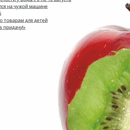
лся на чужой машине
6
по товарам для детей
в придачу!»