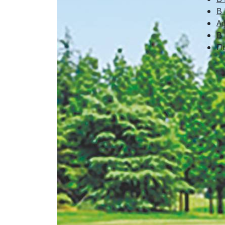
В
А
В 
П