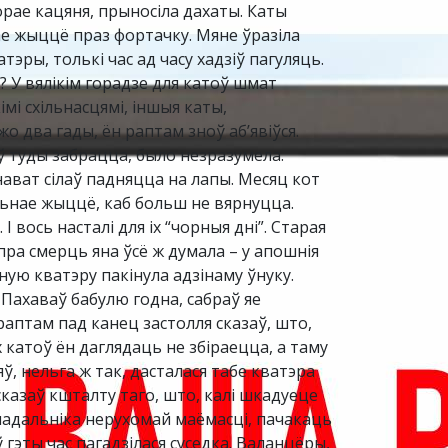
орае кацяня, прыносіла дахаты. Каты
ьнае жыццё праз фортачку. Мяне ўразіла
тэры, толькі час ад часу хадзіў пагуляць.
 У вялікім горадзе для катоў шмат
імі схільнасцямі, іншыя каты,
жо два гады, ён раптам зноў аб’явіўся.
ў туды забрацца, было незразумела.
нават сілаў падняцца на лапы. Месяц кот
вольнае жыццё, каб больш не вярнуцца.
 вось насталі для іх “чорныя дні”. Старая
пра смерць яна ўсё ж думала – у апошнія
ную кватэру пакінула адзінаму ўнуку.
 Пахаваў бабулю годна, сабраў яе
раптам пад канец застолля сказаў, што,
катоў ён даглядаць не збіраецца, а таму
яў, нельга ж так, дасталася табе кватэра
 сказаў кшталту таго, што, калі шкадуеце
 ўладальніка нерухомай маёмасці, пачакаць
 гэты час пагадзілася суседка. Валанцёры,