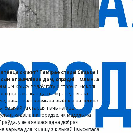
амятаеце сюжэт? Памірае стары бацька і
сын атрымлівае дом, сярэдні – млын, а
бны…
Я крыху ведаў гэтую старую. Некалі
одзіцца паказвацца на экране, пільна
 яе, нават калі жанчына выйшла на пенсію
эры. Звычайна старыя пачынаюць
ьні, хадзіла па горадзе, як мадэль па
раўда, у яе з’явілася адна добрая
 варыла для іх кашу з кількай і высыпала